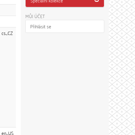
Speciální kolekce
MŮJ ÚČET
Přihlásit se
cs_CZ
en_US