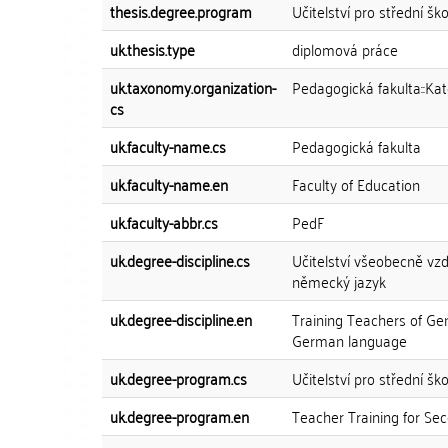
thesis.degree.program
Učitelství pro střední ško
uk.thesis.type
diplomová práce
uk.taxonomy.organization-
Pedagogická fakulta::Kat
cs
uk.faculty-name.cs
Pedagogická fakulta
uk.faculty-name.en
Faculty of Education
uk.faculty-abbr.cs
PedF
uk.degree-discipline.cs
Učitelství všeobecně vzd
německý jazyk
uk.degree-discipline.en
Training Teachers of Ge
German language
uk.degree-program.cs
Učitelství pro střední ško
uk.degree-program.en
Teacher Training for Se