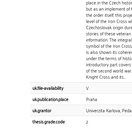
place in the Czech histor
but as an implement of t
the order itself, this pr
level of the Iron Cross 
Czechoslovak origin duri
stories of these veteran 
information. The integral
symbol of the Iron Cross 
is also shown its coheren
under the terms of histor
introductory part covers 
of the second world war.
Knight Cross and its...
uk.file-availability
V
uk.publication.place
Praha
uk.grantor
Univerzita Karlova, Peda
thesis.grade.code
2