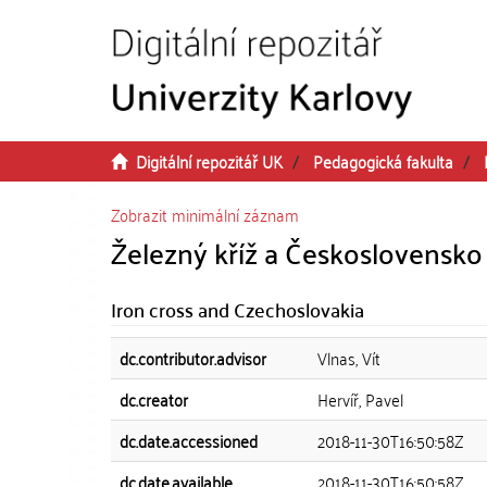
Přeskočit na obsah
Digitální repozitář UK
Pedagogická fakulta
Zobrazit minimální záznam
Železný kříž a Československo
Iron cross and Czechoslovakia
dc.contributor.advisor
Vlnas, Vít
dc.creator
Hervíř, Pavel
dc.date.accessioned
2018-11-30T16:50:58Z
dc.date.available
2018-11-30T16:50:58Z