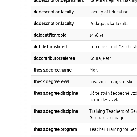
dc.description.faculty
Faculty of Education
dc.description.faculty
Pedagogická fakulta
dc.identifier.repId
145854
dc.title.translated
Iron cross and Czechosl
dc.contributor.referee
Koura, Petr
thesis.degree.name
Mgr.
thesis.degree.level
navazující magisterské
thesis.degree.discipline
Učitelství všeobecně vzd
německý jazyk
thesis.degree.discipline
Training Teachers of Ge
German language
thesis.degree.program
Teacher Training for Se