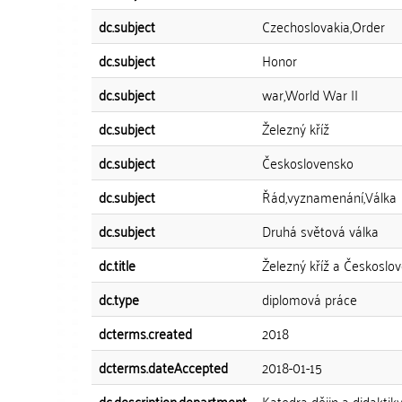
dc.subject
Czechoslovakia,Order
dc.subject
Honor
dc.subject
war,World War II
dc.subject
Železný kříž
dc.subject
Československo
dc.subject
Řád,vyznamenání,Válka
dc.subject
Druhá světová válka
dc.title
Železný kříž a Českoslo
dc.type
diplomová práce
dcterms.created
2018
dcterms.dateAccepted
2018-01-15
dc.description.department
Katedra dějin a didaktik