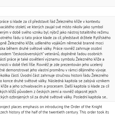
áce si klade za cíl představit řád Železného kříže v kontextu
vacátého století, ve kterých zaujal své místo nikoliv jako symbol
erým v době svého vzniku byl, nýbrž jako nástroj totalitního režimu.
tného řádu si tato práce klade za cíl, představit držitele Rytířského
tupně Železného kříže, udíleného vojákům německé branné moci
ka během druhé světové války. Práce rovněž zahrnuje osobní
ůvodem "československých" veteránů, doplněné řadou osobních
částí práce je také osvětlení významu symbolu Železného kříže a
nosti v době třetí říše. Rovněž je zde prezentován jeho ucelený
žné demonstrovat jeho vlastní proměnu v rámci dějinného vývoje.
kolika částí. Úvodní část zahrnuje stručnou historii řádu Železného
 do konce druhé světové války. Následná kapitola se zabývá vznikem
íže a jeho schvalovacím a procesem. Další kapitola si klade za cíl
řských křížů původem z českých zemí a rovněž objasnit jejich
h ozbrojených sil za druhé světové války. Poslední kapitola se...
roject places emphasis on introducing the Order of the Knight
zech history of the half of the twentieth century. This order took its