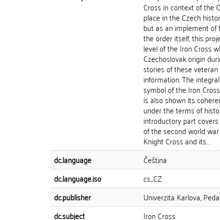
Cross in context of the C
place in the Czech histor
but as an implement of t
the order itself, this pr
level of the Iron Cross 
Czechoslovak origin duri
stories of these veteran 
information. The integral
symbol of the Iron Cross 
is also shown its coheren
under the terms of histor
introductory part covers 
of the second world war.
Knight Cross and its...
dc.language
Čeština
dc.language.iso
cs_CZ
dc.publisher
Univerzita Karlova, Peda
dc.subject
Iron Cross