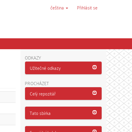
čeština
Přihlásit se
ODKAZY
Užitečné odkazy
PROCHÁZET
Celý repozitář
Tato sbírka