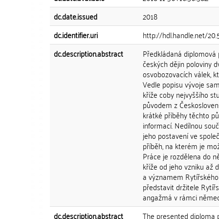
dc.date.issued
2018
dc.identifier.uri
http://hdl.handle.net/20
dc.description.abstract
Předkládaná diplomová pr
českých dějin poloviny d
osvobozovacích válek, kt
Vedle popisu vývoje samo
kříže coby nejvyššího s
původem z Českoslovens
krátké příběhy těchto p
informací. Nedílnou sou
jeho postavení ve společ
příběh, na kterém je mo
Práce je rozdělena do ně
kříže od jeho vzniku až
a významem Rytířského kř
představit držitele Rytí
angažmá v rámci německýc
dc.description.abstract
The presented diploma p