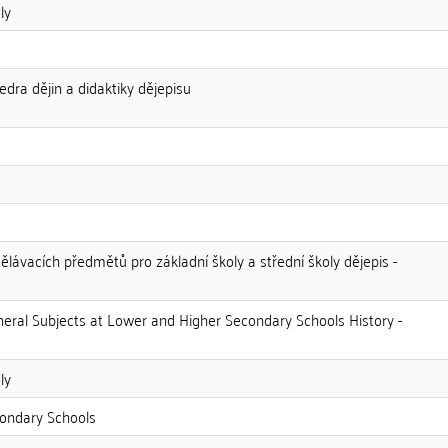
ly
edra dějin a didaktiky dějepisu
ělávacích předmětů pro základní školy a střední školy dějepis -
neral Subjects at Lower and Higher Secondary Schools History -
ly
condary Schools