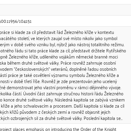
.500.11956/104151
áce si klade za cíl představit řád Železného kříže v kontextu
vacátého století, ve kterých zaujal své místo nikoliv jako symbol
erým v době svého vzniku byl, nýbrž jako nástroj totalitního režimu.
tného řádu si tato práce klade za cíl, představit držitele Rytířského
tupně Železného kříže, udíleného vojákům německé branné moci
ka během druhé světové války. Práce rovněž zahrnuje osobní
ůvodem "československých" veteránů, doplněné řadou osobních
částí práce je také osvětlení významu symbolu Železného kříže a
nosti v době třetí říše. Rovněž je zde prezentován jeho ucelený
žné demonstrovat jeho vlastní proměnu v rámci dějinného vývoje.
kolika částí. Úvodní část zahrnuje stručnou historii řádu Železného
 do konce druhé světové války. Následná kapitola se zabývá vznikem
íže a jeho schvalovacím a procesem. Další kapitola si klade za cíl
řských křížů původem z českých zemí a rovněž objasnit jejich
h ozbrojených sil za druhé světové války. Poslední kapitola se...
roject places emphasis on introducing the Order of the Knight