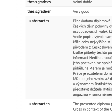
thesis.grade.cs
Velmi dobře
thesis.grade.en
Very good
uk.abstract.cs
Předkládaná diplomová pr
českých dějin poloviny d
osvobozovacích válek, kt
Vedle popisu vývoje samo
kříže coby nejvyššího s
původem z Českoslovens
krátké příběhy těchto p
informací. Nedílnou sou
jeho postavení ve společ
příběh, na kterém je mo
Práce je rozdělena do ně
kříže od jeho vzniku až
a významem Rytířského kř
představit držitele Rytí
angažmá v rámci německýc
uk.abstract.en
The presented diploma p
Cross in context of the C