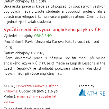
Datum obhajoby:
12. 6. 2019
Bakalářská práce si klade za cíl popsat roli současných českých
oborových médií v životě studentů a budoucích profesionálů z
oblasti marketingové komunikace a public relations. Cílem práce
je jednak zjistit vztah studentů ...
Využití médií při výuce anglického jazyka v ČR
Výsledek obhajoby:
OBHÁJENO
Procházková, Pavla
(
Univerzita Karlova, Fakulta sociálních věd
,
2023
)
Datum obhajoby:
1. 2. 2023
Cílem diplomové práce s názvem "Využití médií při výuce
anglického jazyka v ČR" ("Use of Media in English Lessons in the
Czech Republic") je zhodnotit používání starých, klasických i
nových médií pří výuce angličtiny na ...
© 2025
Univerzita Karlova
,
Ústřední
Theme by
knihovna
, Ovocný trh 560/5, 116 36
Praha 1;
email: admin-repozitar [at]
cuni.cz
Za dodržení všech ustanovení