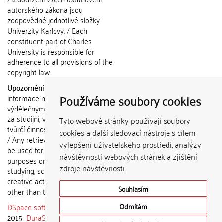
autorského zákona jsou
zodpovědné jednotlivé složky
Univerzity Karlovy. / Each
constituent part of Charles
University is responsible for
adherence to all provisions of the
copyright law.
Upozornění / Notice:
Získané
Používáme soubory cookies
informace nemohou být použity k
výdělečným účelům nebo vydávány
za studijní, vědeckou nebo jinou
Tyto webové stránky používají soubory
tvůrčí činnost jiné osoby než autora.
cookies a další sledovací nástroje s cílem
/ Any retrieved information shall not
vylepšení uživatelského prostředí, analýzy
be used for any commercial
návštěvnosti webových stránek a zjištění
purposes or claimed as results of
zdroje návštěvnosti.
studying, scientific or any other
creative activities of any person
Souhlasím
other than the author.
DSpace software
copyright © 2002-
Odmítám
2015
DuraSpace