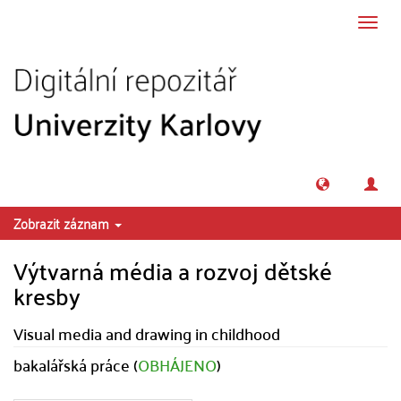
Přeskočit na obsah
Přepn
navig
Zobrazit záznam
Výtvarná média a rozvoj dětské
kresby
Visual media and drawing in childhood
bakalářská práce (
OBHÁJENO
)