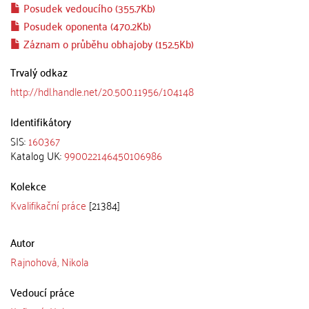
Posudek vedoucího (355.7Kb)
Posudek oponenta (470.2Kb)
Záznam o průběhu obhajoby (152.5Kb)
Trvalý odkaz
http://hdl.handle.net/20.500.11956/104148
Identifikátory
SIS:
160367
Katalog UK:
990022146450106986
Kolekce
Kvalifikační práce
[21384]
Autor
Rajnohová, Nikola
Vedoucí práce