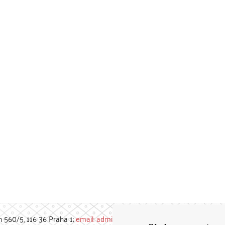
h 560/5, 116 36 Praha 1;
email: admin-repozitar [at] cuni.cz