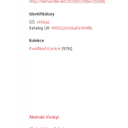
http://hdl.handle.net/20.500.11956/101585
Identifikátory
SIS:
193642
Katalog UK:
990022015640106986
Kolekce
Kvalifikační práce
[9791]
Abstrakt (česky)