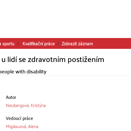
a sportu
Kvalifikační práce
Zobrazit záznam
 u lidí se zdravotním postižením
people with disability
Autor
Neubergová, Kristýna
Vedoucí práce
Migdauová, Alena