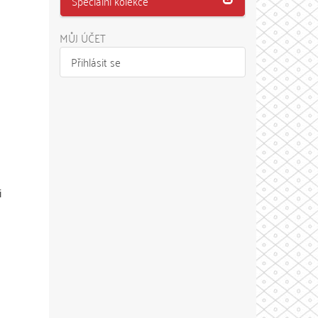
Speciální kolekce
MŮJ ÚČET
Přihlásit se
i