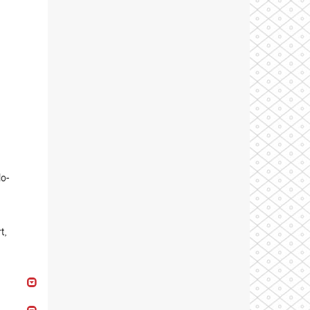
lo-
t,