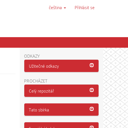
čeština
Přihlásit se
ODKAZY
Užitečné odkazy
PROCHÁZET
Celý repozitář
Tato sbírka