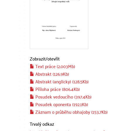
Zobrazit/
otevřít
Text práce (2.003Mb)
Abstrakt (126.9Kb)
Abstrakt (anglicky) (128.5Kb)
Příloha práce (806.4Kb)
Posudek vedoucího (397.4Kb)
Posudek oponenta (192.1Kb)
Záznam o průběhu obhajoby (153.7Kb)
Trvalý odkaz