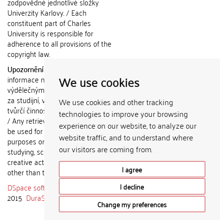
zodpovědné jednotlivé složky
Univerzity Karlovy. / Each
constituent part of Charles
University is responsible for
adherence to all provisions of the
copyright law.
Upozornění / Notice:
Získané
We use cookies
informace nemohou být použity k
výdělečným účelům nebo vydávány
za studijní, vědeckou nebo jinou
We use cookies and other tracking
tvůrčí činnost jiné osoby než autora.
technologies to improve your browsing
/ Any retrieved information shall not
experience on our website, to analyze our
be used for any commercial
website traffic, and to understand where
purposes or claimed as results of
our visitors are coming from.
studying, scientific or any other
creative activities of any person
I agree
other than the author.
DSpace software
copyright © 2002-
I decline
2015
DuraSpace
Change my preferences