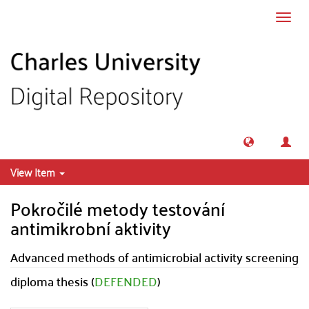
Skip to main content
Toggl
navig
View Item
Pokročilé metody testování
antimikrobní aktivity
Advanced methods of antimicrobial activity screening
diploma thesis (
DEFENDED
)