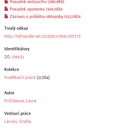
Posudek vedoucího (286.9Kb)
Posudek oponenta (366.5Kb)
Záznam o průběhu obhajoby (152.0Kb)
Trvalý odkaz
http://hdl.handle.net/20.500.11956/100773
Identifikátory
SIS:
196631
Kolekce
Kvalifikační práce
[21384]
Autor
Priščáková, Laura
Vedoucí práce
Lánský, Ondřej