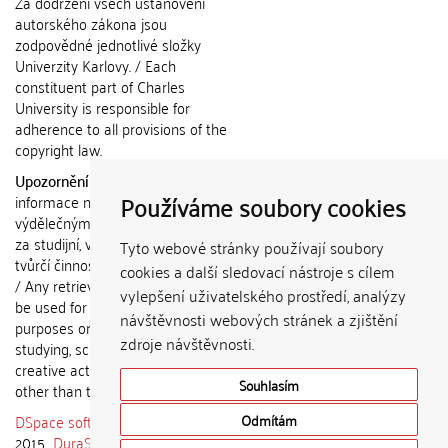
Za dodržení všech ustanovení
autorského zákona jsou
zodpovědné jednotlivé složky
Univerzity Karlovy. / Each
constituent part of Charles
University is responsible for
adherence to all provisions of the
copyright law.
Upozornění / Notice:
Získané
Používáme soubory cookies
informace nemohou být použity k
výdělečným účelům nebo vydávány
za studijní, vědeckou nebo jinou
Tyto webové stránky používají soubory
tvůrčí činnost jiné osoby než autora.
cookies a další sledovací nástroje s cílem
/ Any retrieved information shall not
vylepšení uživatelského prostředí, analýzy
be used for any commercial
návštěvnosti webových stránek a zjištění
purposes or claimed as results of
zdroje návštěvnosti.
studying, scientific or any other
creative activities of any person
Souhlasím
other than the author.
DSpace software
copyright © 2002-
Odmítám
2015
DuraSpace