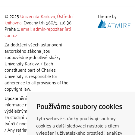
© 2025
Univerzita Karlova
,
Ústřední
Theme by
knihovna
, Ovocný trh 560/5, 116 36
Praha 1;
email: admin-repozitar [at]
cuni.cz
Za dodržení všech ustanovení
autorského zákona jsou
zodpovědné jednotlivé složky
Univerzity Karlovy. / Each
constituent part of Charles
University is responsible for
adherence to all provisions of the
copyright law.
Upozornění / Notice:
Získané
Používáme soubory cookies
informace nemohou být použity k
výdělečným účelům nebo vydávány
za studijní, vědeckou nebo jinou
Tyto webové stránky používají soubory
tvůrčí činnost jiné osoby než autora.
cookies a další sledovací nástroje s cílem
/ Any retrieved information shall not
vylepšení uživatelského prostředí, analýzy