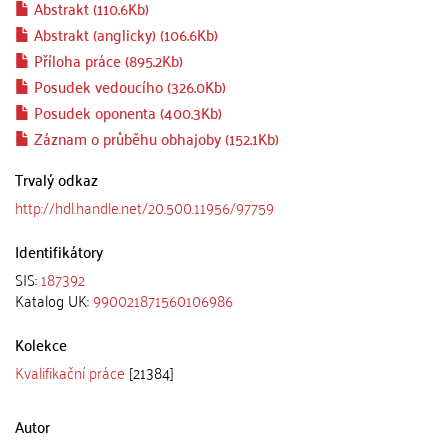
Abstrakt (110.6Kb)
Abstrakt (anglicky) (106.6Kb)
Příloha práce (895.2Kb)
Posudek vedoucího (326.0Kb)
Posudek oponenta (400.3Kb)
Záznam o průběhu obhajoby (152.1Kb)
Trvalý odkaz
http://hdl.handle.net/20.500.11956/97759
Identifikátory
SIS:
187392
Katalog UK:
990021871560106986
Kolekce
Kvalifikační práce
[21384]
Autor