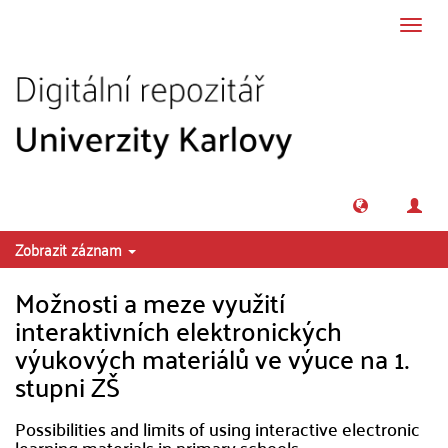
Přeskočit na obsah
Přepn
navig
Zobrazit záznam
Možnosti a meze využití
interaktivních elektronických
výukových materiálů ve výuce na 1.
stupni ZŠ
Possibilities and limits of using interactive electronic
learning materials in primary schools