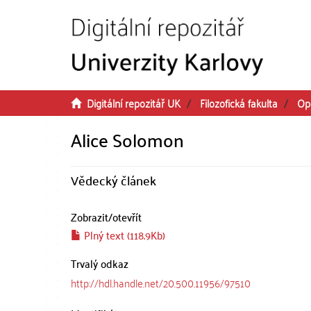
Přeskočit na obsah
Digitální repozitář UK
Filozofická fakulta
Op
Alice Solomon
Vědecký článek
Zobrazit/
otevřít
Plný text (118.9Kb)
Trvalý odkaz
http://hdl.handle.net/20.500.11956/97510