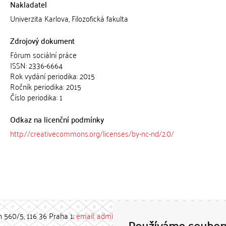
Nakladatel
Univerzita Karlova, Filozofická fakulta
Zdrojový dokument
Fórum sociální práce
ISSN: 2336-6664
Rok vydání periodika: 2015
Ročník periodika: 2015
Číslo periodika: 1
Odkaz na licenční podmínky
http://creativecommons.org/licenses/by-nc-nd/2.0/
h 560/5, 116 36 Praha 1;
email: admin-repozitar [at] cuni.cz
Používáme soubor