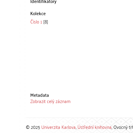
Identifikátory
Kolekce
Číslo 1
[8]
Metadata
Zobrazit celý záznam
© 2025
Univerzita Karlova
,
Ústřední knihovna
, Ovocný tr