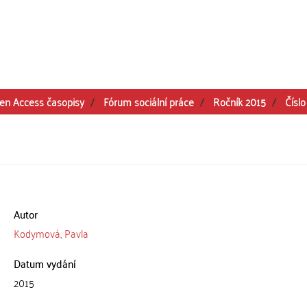
en Access časopisy
Fórum sociální práce
Ročník 2015
Číslo
Autor
Kodymová, Pavla
Datum vydání
2015