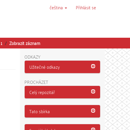
čeština
Přihlásit se
 1
Zobrazit záznam
ODKAZY
Užitečné odkazy
PROCHÁZET
Celý repozitář
Tato sbírka