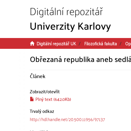
Přeskočit na obsah
Digitální repozitář UK
Filozofická fakulta
Op
Obřezaná republika aneb sedlá
Článek
Zobrazit/
otevřít
Plný text (642.0Kb)
Trvalý odkaz
http://hdl.handle.net/20.500.11956/97137