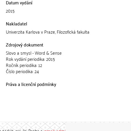
Datum vydání
2015
Nakladatel
Univerzita Karlova v Praze, Filozofická fakulta
Zdrojový dokument
Slovo a smysl - Word & Sense
Rok vydání periodika: 2015
Ročník periodika: 12
Číslo periodika: 24
Práva a licenční podmínky
h 560/5, 116 36 Praha 1;
email: admin-repozitar [at] cuni.cz