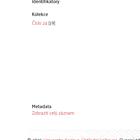
Identifikátory
Kolekce
Číslo 24
[19]
Metadata
Zobrazit celý záznam
© 2025
Univerzita Karlova
,
Ústřední knihovna
, Ovocný tr