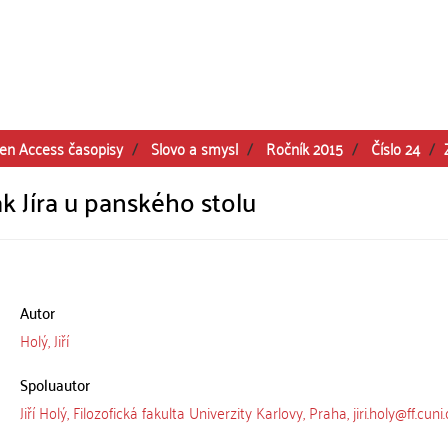
en Access časopisy
Slovo a smysl
Ročník 2015
Číslo 24
k Jíra u panského stolu
Autor
Holý, Jiří
Spoluautor
Jiří Holý, Filozofická fakulta Univerzity Karlovy, Praha, jiri.holy@ff.cuni.