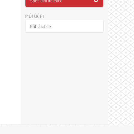
Speciální kolekce
MŮJ ÚČET
Přihlásit se
Theme by