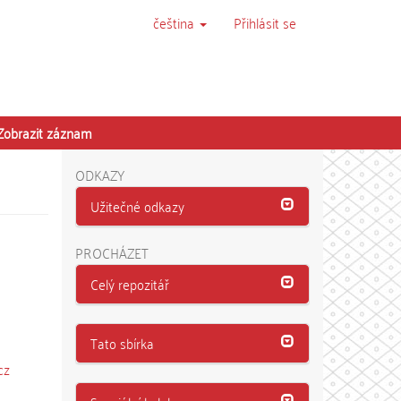
čeština
Přihlásit se
Zobrazit záznam
ODKAZY
Užitečné odkazy
PROCHÁZET
Celý repozitář
Tato sbírka
cz