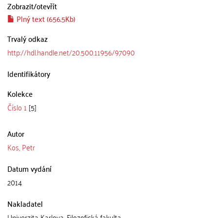
Zobrazit/
otevřít
Plný text (656.5Kb)
Trvalý odkaz
http://hdl.handle.net/20.500.11956/97090
Identifikátory
Kolekce
Číslo 1
[5]
Autor
Kos, Petr
Datum vydání
2014
Nakladatel
Univerzita Karlova, Filozofická fakulta