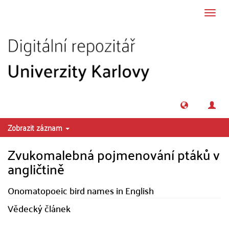
Přeskočit na obsah
Přepn
navig
Zobrazit záznam
Zvukomalebná pojmenování ptáků v
angličtině
Onomatopoeic bird names in English
Vědecký článek