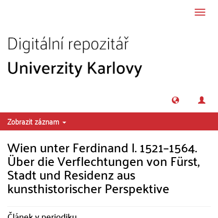
Přeskočit na obsah
Přepn
navig
Zobrazit záznam
Wien unter Ferdinand I. 1521–1564.
Über die Verflechtungen von Fürst,
Stadt und Residenz aus
kunsthistorischer Perspektive
Článek v periodiku