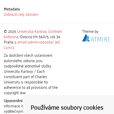
Metadata
Zobrazit celý záznam
© 2025
Univerzita Karlova
,
Ústřední
Theme by
knihovna
, Ovocný trh 560/5, 116 36
Praha 1;
email: admin-repozitar [at]
cuni.cz
Za dodržení všech ustanovení
autorského zákona jsou
zodpovědné jednotlivé složky
Univerzity Karlovy. / Each
constituent part of Charles
University is responsible for
adherence to all provisions of the
copyright law.
Upozornění / Notice:
Získané
Používáme soubory cookies
informace nemohou být použity k
výdělečným účelům nebo vydávány