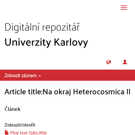
Přeskočit na obsah
Přepn
navig
Zobrazit záznam
Article title:Na okraj Heterocosmica II
Článek
Zobrazit/
otevřít
Plný text (580.7Kb)