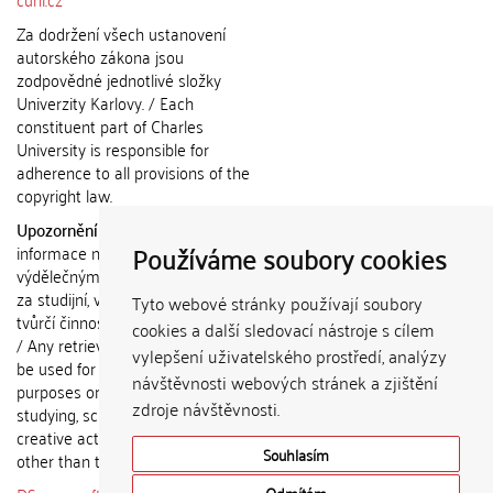
Za dodržení všech ustanovení
autorského zákona jsou
zodpovědné jednotlivé složky
Univerzity Karlovy. / Each
constituent part of Charles
University is responsible for
adherence to all provisions of the
copyright law.
Upozornění / Notice:
Získané
Používáme soubory cookies
informace nemohou být použity k
výdělečným účelům nebo vydávány
za studijní, vědeckou nebo jinou
Tyto webové stránky používají soubory
tvůrčí činnost jiné osoby než autora.
cookies a další sledovací nástroje s cílem
/ Any retrieved information shall not
vylepšení uživatelského prostředí, analýzy
be used for any commercial
návštěvnosti webových stránek a zjištění
purposes or claimed as results of
zdroje návštěvnosti.
studying, scientific or any other
creative activities of any person
Souhlasím
other than the author.
Odmítám