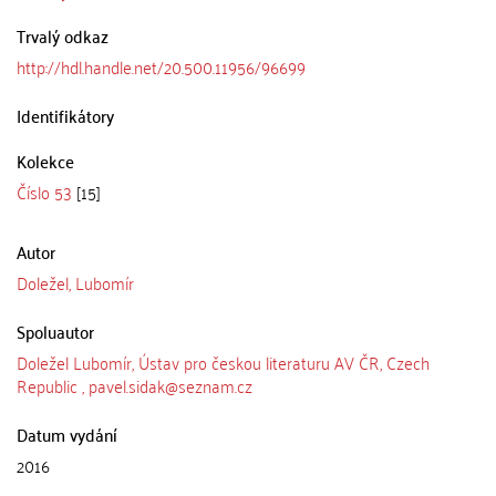
Trvalý odkaz
http://hdl.handle.net/20.500.11956/96699
Identifikátory
Kolekce
Číslo 53
[15]
Autor
Doležel, Lubomír
Spoluautor
Doležel Lubomír, Ústav pro českou literaturu AV ČR, Czech
Republic , pavel.sidak@seznam.cz
Datum vydání
2016