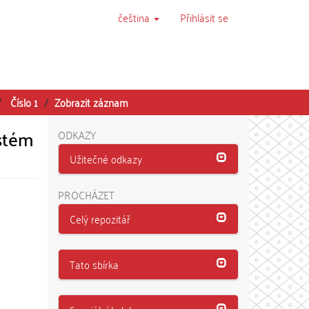
čeština
Přihlásit se
Číslo 1
Zobrazit záznam
ystém
ODKAZY
Užitečné odkazy
PROCHÁZET
Celý repozitář
Tato sbírka