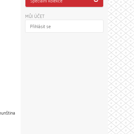
Speciální kolekce
MŮJ ÚČET
Přihlásit se
umunština