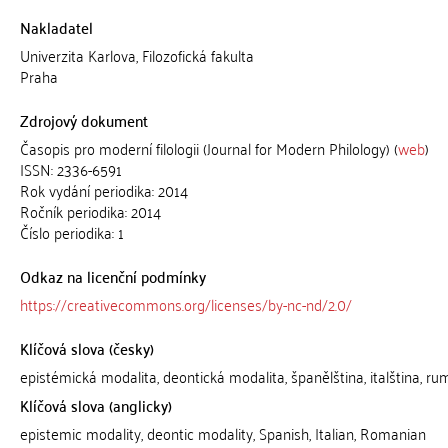
Nakladatel
Univerzita Karlova, Filozofická fakulta
Praha
Zdrojový dokument
Časopis pro moderní filologii (Journal for Modern Philology) (
web
)
ISSN: 2336-6591
Rok vydání periodika: 2014
Ročník periodika: 2014
Číslo periodika: 1
Odkaz na licenční podmínky
https://creativecommons.org/licenses/by-nc-nd/2.0/
Klíčová slova (česky)
epistémická modalita, deontická modalita, španělština, italština, r
Klíčová slova (anglicky)
epistemic modality, deontic modality, Spanish, Italian, Romanian