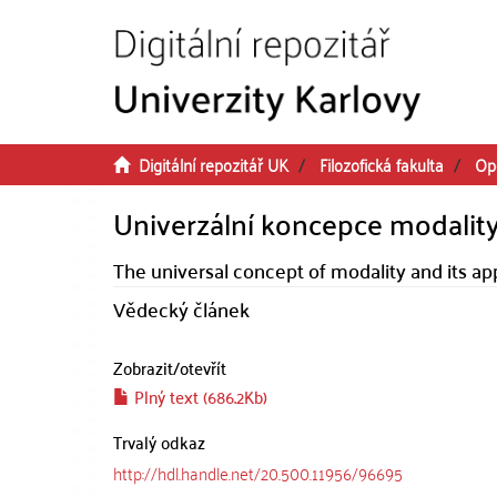
Přeskočit na obsah
Digitální repozitář UK
Filozofická fakulta
Op
Univerzální koncepce modality
The universal concept of modality and its a
Vědecký článek
Zobrazit/
otevřít
Plný text (686.2Kb)
Trvalý odkaz
http://hdl.handle.net/20.500.11956/96695