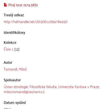
Plný text (674.5Kb)
Trvalý odkaz
http://hdl.handle.net/20.500.11956/96650
Identifikátory
Kolekce
Číslo 1
[12]
Autor
Tomandl, Miloš
Spoluautor
Ústav etnologie, Filozofická fakulta, Univerzita Karlova v Praze,
milos.tomandl@seznam.cz
Datum vydání