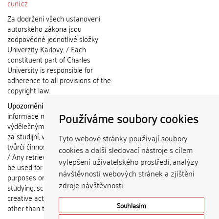
cuni.cz
Za dodržení všech ustanovení
autorského zákona jsou
zodpovědné jednotlivé složky
Univerzity Karlovy. / Each
constituent part of Charles
University is responsible for
adherence to all provisions of the
copyright law.
Upozornění / Notice:
Získané
Používáme soubory cookies
informace nemohou být použity k
výdělečným účelům nebo vydávány
za studijní, vědeckou nebo jinou
Tyto webové stránky používají soubory
tvůrčí činnost jiné osoby než autora.
cookies a další sledovací nástroje s cílem
/ Any retrieved information shall not
vylepšení uživatelského prostředí, analýzy
be used for any commercial
návštěvnosti webových stránek a zjištění
purposes or claimed as results of
zdroje návštěvnosti.
studying, scientific or any other
creative activities of any person
Souhlasím
other than the author.