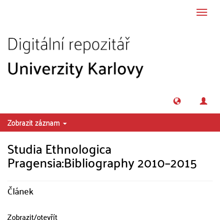
Přeskočit na obsah
Přepn
navig
Zobrazit záznam
Studia Ethnologica
Pragensia:Bibliography 2010–2015
Článek
Zobrazit/
otevřít