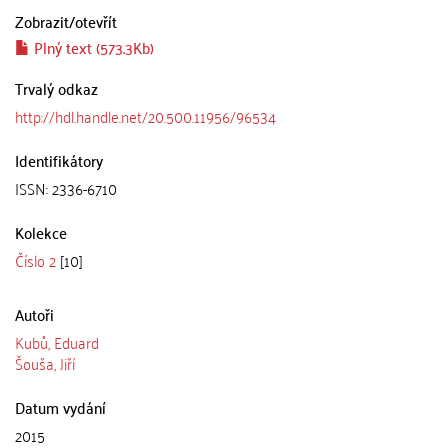
Zobrazit/
otevřít
Plný text (573.3Kb)
Trvalý odkaz
http://hdl.handle.net/20.500.11956/96534
Identifikátory
ISSN: 2336-6710
Kolekce
Číslo 2
[10]
Autoři
Kubů, Eduard
Šouša, Jiří
Datum vydání
2015