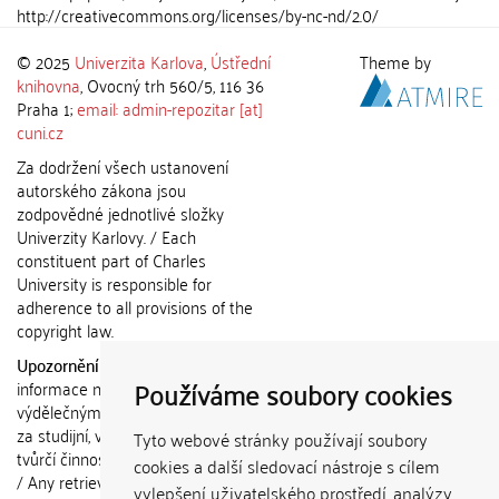
http://creativecommons.org/licenses/by-nc-nd/2.0/
© 2025
Univerzita Karlova
,
Ústřední
Theme by
knihovna
, Ovocný trh 560/5, 116 36
Praha 1;
email: admin-repozitar [at]
cuni.cz
Za dodržení všech ustanovení
autorského zákona jsou
zodpovědné jednotlivé složky
Univerzity Karlovy. / Each
constituent part of Charles
University is responsible for
adherence to all provisions of the
copyright law.
Upozornění / Notice:
Získané
Používáme soubory cookies
informace nemohou být použity k
výdělečným účelům nebo vydávány
za studijní, vědeckou nebo jinou
Tyto webové stránky používají soubory
tvůrčí činnost jiné osoby než autora.
cookies a další sledovací nástroje s cílem
/ Any retrieved information shall not
vylepšení uživatelského prostředí, analýzy