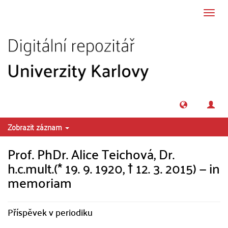
Přeskočit na obsah
Přepn
navig
Zobrazit záznam
Prof. PhDr. Alice Teichová, Dr.
h.c.mult.(* 19. 9. 1920, † 12. 3. 2015) — in
memoriam
Příspěvek v periodiku