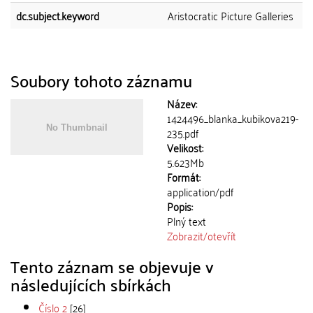
dc.subject.keyword
Aristocratic Picture Galleries
Soubory tohoto záznamu
Název:
1424496_blanka_kubikova219-
235.pdf
Velikost:
5.623Mb
Formát:
application/pdf
Popis:
Plný text
Zobrazit/
otevřít
Tento záznam se objevuje v
následujících sbírkách
Číslo 2
[26]