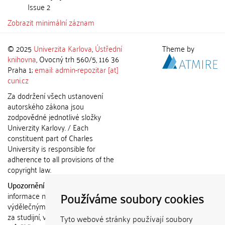
Issue 2
Zobrazit minimální záznam
© 2025
Univerzita Karlova
,
Ústřední
Theme by
knihovna
, Ovocný trh 560/5, 116 36
Praha 1;
email: admin-repozitar [at]
cuni.cz
Za dodržení všech ustanovení
autorského zákona jsou
zodpovědné jednotlivé složky
Univerzity Karlovy. / Each
constituent part of Charles
University is responsible for
adherence to all provisions of the
copyright law.
Upozornění / Notice:
Získané
Používáme soubory cookies
informace nemohou být použity k
výdělečným účelům nebo vydávány
za studijní, vědeckou nebo jinou
Tyto webové stránky používají soubory