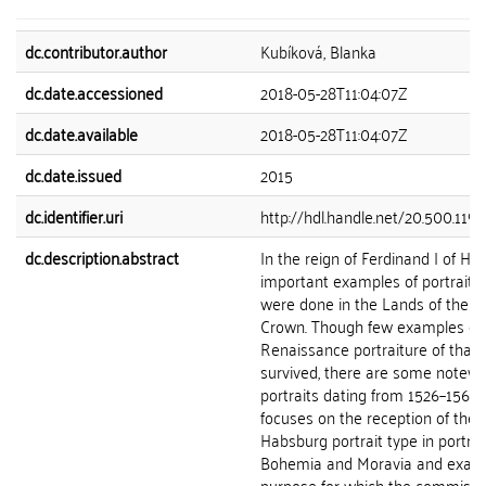
dc.contributor.author
Kubíková, Blanka
dc.date.accessioned
2018-05-28T11:04:07Z
dc.date.available
2018-05-28T11:04:07Z
dc.date.issued
2015
dc.identifier.uri
http://hdl.handle.net/20.500.119
dc.description.abstract
In the reign of Ferdinand I of Ha
important examples of portrait p
were done in the Lands of the 
Crown. Though few examples of
Renaissance portraiture of that 
survived, there are some notew
portraits dating from 1526–1564.
focuses on the reception of the 
Habsburg portrait type in portrait
Bohemia and Moravia and exam
purpose for which the commissi