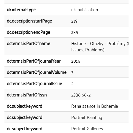
uk.internal-type
uk_publication
dc.description.startPage
219
dc.description.endPage
235
dcterms.isPartOf.name
Historie – Otázky – Problémy (His
Issues, Problems)
dcterms.isPartOf.journalYear
2015
dcterms.isPartOf.journalVolume
7
dcterms.isPartOf.journalIssue
2
dcterms.isPartOf.issn
2336-6672
dc.subject.keyword
Renaissance in Bohemia
dc.subject.keyword
Portrait Painting
dc.subject.keyword
Portrait Galleries