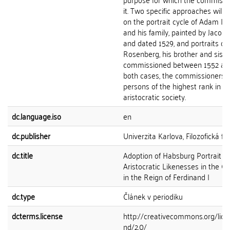
it. Two specific approaches will b
on the portrait cycle of Adam I 
and his family, painted by Jacob
and dated 1529, and portraits of 
Rosenberg, his brother and siste
commissioned between 1552 and
both cases, the commissioners 
persons of the highest rank in 
aristocratic society.
dc.language.iso
en
dc.publisher
Univerzita Karlova, Filozofická fa
dc.title
Adoption of Habsburg Portrait M
Aristocratic Likenesses in the C
in the Reign of Ferdinand I
dc.type
Článek v periodiku
dcterms.license
http://creativecommons.org/lice
nd/2.0/