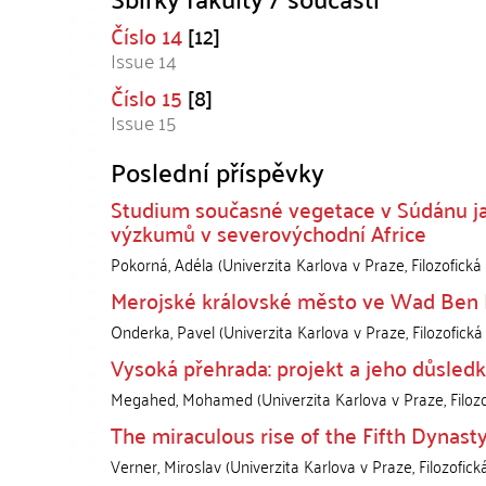
Číslo 14
[12]
Issue 14
Číslo 15
[8]
Issue 15
Poslední příspěvky
Studium současné vegetace v Súdánu jak
výzkumů v severovýchodní Africe
Pokorná, Adéla
(
Univerzita Karlova v Praze, Filozofická
Merojské královské město ve Wad Ben
Onderka, Pavel
(
Univerzita Karlova v Praze, Filozofická
Vysoká přehrada: projekt a jeho důsled
Megahed, Mohamed
(
Univerzita Karlova v Praze, Filozo
The miraculous rise of the Fifth Dynast
Verner, Miroslav
(
Univerzita Karlova v Praze, Filozofick