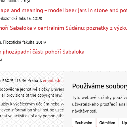
cká fakulta
,
2015
)
hape and meaning – model beer jars in stone and po
ilozofická fakulta
,
2015
)
hoří Sabaloka v centrálním Súdánu: poznatky z výz
, Filozofická fakulta
,
2015
)
jihozápadní části pohoří Sabaloka
5
)
h 560/5, 116 36 Praha 1;
email: admin-repozitar [at] cuni.cz
Používáme soubor
povědné jednotlivé složky Univerzity Karlovy. / Each constituent
all provisions of the copyright law.
Tyto webové stránky používaj
užity k výdělečným účelům nebo vydávány za studijní, vědeckou
uživatelského prostředí, ana
etrieved information shall not be used for any commercial purposes
návštěvnosti.
creative activities of any person other than the author.
Souhlasím
Odmítám
Up