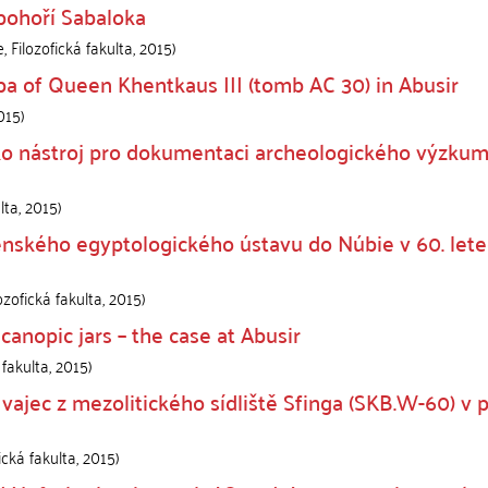
pohoří Sabaloka
, Filozofická fakulta
,
2015
)
ba of Queen Khentkaus III (tomb AC 30) in Abusir
015
)
o nástroj pro dokumentaci archeologického výzkum
lta
,
2015
)
enského egyptologického ústavu do Núbie v 60. lete
ozofická fakulta
,
2015
)
anopic jars – the case at Abusir
 fakulta
,
2015
)
 vajec z mezolitického sídliště Sfinga (SKB.W-60) v 
ická fakulta
,
2015
)