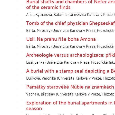
Burial shafts and chambers of Nefer an
of the ceramic finds
Arias Kytnarová, Katarína
(
Univerzita Karlova v Praze, F
Tomb of the chief physician Shepseska
Bárta, Miroslav
(
Univerzita Karlova v Praze, Filozofická 
Usli. Na prahu říše boha Amona
Bárta, Miroslav
(
Univerzita Karlova v Praze, Filozofická 
Archeologie versus archeologizace: přík
Lisá, Lenka
(
Univerzita Karlova v Praze, Filozofická fak
A burial with a stamp seal depicting a B
Dulíková, Veronika
(
Univerzita Karlova v Praze, Filozofi
Památky starověké Núbie na známkách 
Vachala, Břetislav
(
Univerzita Karlova v Praze, Filozofic
Exploration of the burial apartments in
season