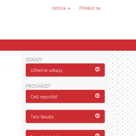
čeština
Přihlásit se
ODKAZY
Užitečné odkazy
PROCHÁZET
Celý repozitář
Tato fakulta