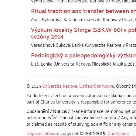
Vymazalová, Hana
(
Univerzita Karlova v Praze, Filozofi
Ritual tradition and transfer between s
Arias Kytnarová, Katarína
(
Univerzita Karlova v Praze, F
Výzkum lokality Sfinga (SBK.W-60) v po
sezóny 2014
Varadzinová Suková, Lenka
(
Univerzita Karlova v Praze
Pedologický a paleopedologický výzkum 
Lisá, Lenka
(
Univerzita Karlova, Filozofická fakulta
,
201
© 2025
Univerzita Karlova
,
Ústřední knihovna
, Ovocný tr
Za dodržení všech ustanovení autorského zákona jsou zod
part of Charles University is responsible for adherence to 
Upozornění / Notice:
Získané informace nemohou být po
nebo jinou tvůrčí činnost jiné osoby než autora. / Any r
or claimed as results of studying, scientific or any other 
DSpace software
copyright © 2002-2015
DuraSpace