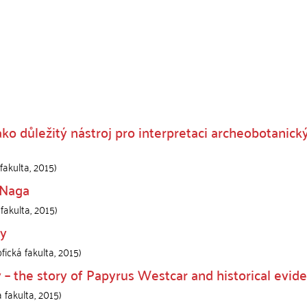
o důležitý nástroj pro interpretaci archeobotanick
 fakulta
,
2015
)
 Naga
 fakulta
,
2015
)
ky
fická fakulta
,
2015
)
y – the story of Papyrus Westcar and historical evid
á fakulta
,
2015
)