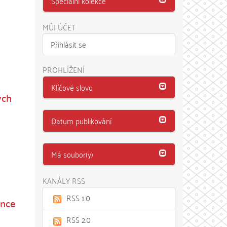
Speciální kolekce
MŮJ ÚČET
Přihlásit se
PROHLÍŽENÍ
Klíčové slovo
ých
Datum publikování
Má soubor(y)
KANÁLY RSS
RSS 1.0
ence
RSS 2.0