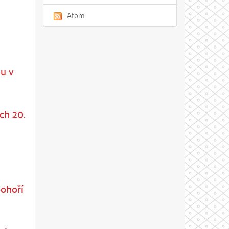
Atom
u v
ch 20.
pohoří