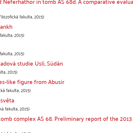
d Neferhathor in tomb AS 68d. A comparative evalua
ilozofická fakulta
,
2015
)
fankh
fakulta
,
2015
)
fakulta
,
2015
)
ladová studie Usli, Súdán
ulta
,
2015
)
es-like figure from Abusir
cká fakulta
,
2015
)
světa
ká fakulta
,
2015
)
 tomb complex AS 68. Preliminary report of the 2013 