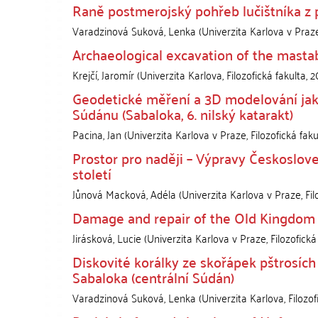
Raně postmerojský pohřeb lučištníka z 
Varadzinová Suková, Lenka
(
Univerzita Karlova v Praze
Archaeological excavation of the masta
Krejčí, Jaromír
(
Univerzita Karlova, Filozofická fakulta
,
2
Geodetické měření a 3D modelování jak
Súdánu (Sabaloka, 6. nilský katarakt)
Pacina, Jan
(
Univerzita Karlova v Praze, Filozofická faku
Prostor pro naději – Výpravy Českoslov
století
Jůnová Macková, Adéla
(
Univerzita Karlova v Praze, Fil
Damage and repair of the Old Kingdom c
Jirásková, Lucie
(
Univerzita Karlova v Praze, Filozofická
Diskovité korálky ze skořápek pštrosích
Sabaloka (centrální Súdán)
Varadzinová Suková, Lenka
(
Univerzita Karlova, Filozof