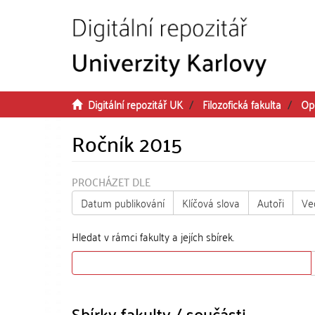
Přeskočit na obsah
Digitální repozitář UK
Filozofická fakulta
Op
Ročník 2015
PROCHÁZET DLE
Datum publikování
Klíčová slova
Autoři
Ve
Hledat v rámci fakulty a jejích sbírek.
Sbírky fakulty / součásti