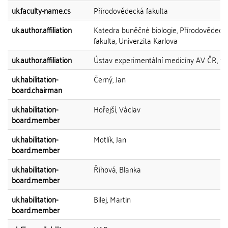
uk.faculty-name.cs
Přírodovědecká fakulta
uk.author.affiliation
Katedra buněčné biologie, Přírodovědeck
fakulta, Univerzita Karlova
uk.author.affiliation
Ústav experimentální medicíny AV ČR, v.v.
uk.habilitation-
Černý, Jan
board.chairman
uk.habilitation-
Hořejší, Václav
board.member
uk.habilitation-
Motlík, Jan
board.member
uk.habilitation-
Říhová, Blanka
board.member
uk.habilitation-
Bilej, Martin
board.member