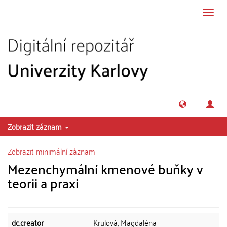
Přeskočit na obsah
Přepn
navig
Zobrazit záznam
Zobrazit minimální záznam
Mezenchymální kmenové buňky v
teorii a praxi
dc.creator
Krulová, Magdaléna