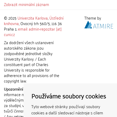
Zobrazit minimální záznam
© 2025
Univerzita Karlova
,
Ústřední
Theme by
knihovna
, Ovocný trh 560/5, 116 36
Praha 1;
email: admin-repozitar [at]
cuni.cz
Za dodržení všech ustanovení
autorského zákona jsou
zodpovědné jednotlivé složky
Univerzity Karlovy. / Each
constituent part of Charles
University is responsible for
adherence to all provisions of the
copyright law.
Upozornění / Notice:
Získané
Používáme soubory cookies
informace nemohou být použity k
výdělečným účelům nebo vydávány
za studijní, vědeckou nebo jinou
Tyto webové stránky používají soubory
tvůrčí činnost jiné osoby než autora.
cookies a další sledovací nástroje s cílem
/ Any retrieved information shall not