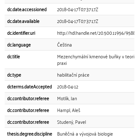
dc.date.accessioned
2018-04-17T07:37:17Z
dc.date.available
2018-04-17T07:37:17Z
dc.identifier.uri
http://hdl.handle.net/20.500.11956/95885
dc.language
Čeština
dc.title
Mezenchymální kmenové buňky v teorii a
praxi
dc.type
habilitační práce
dcterms.dateAccepted
2018-04-12
dc.contributor.referee
Motlík, Jan
dc.contributor.referee
Hampl, Aleš
dc.contributor.referee
Studený, Pavel
thesis.degree.discipline
Buněčná a vývojová biologie