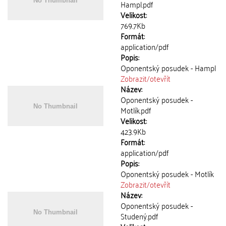
Hampl.pdf
Velikost:
769.7Kb
Formát:
application/pdf
Popis:
Oponentský posudek - Hampl
Zobrazit/
otevřít
Název:
Oponentský posudek -
Motlík.pdf
Velikost:
423.9Kb
Formát:
application/pdf
Popis:
Oponentský posudek - Motlík
Zobrazit/
otevřít
Název:
Oponentský posudek -
Studený.pdf