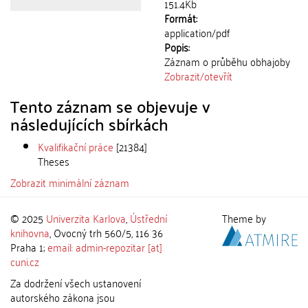
151.4Kb
Formát:
application/pdf
Popis:
Záznam o průběhu obhajoby
Zobrazit/
otevřít
Tento záznam se objevuje v
následujících sbírkách
Kvalifikační práce
[21384]
Theses
Zobrazit minimální záznam
© 2025
Univerzita Karlova
,
Ústřední
Theme by
knihovna
, Ovocný trh 560/5, 116 36
Praha 1;
email: admin-repozitar [at]
cuni.cz
Za dodržení všech ustanovení
autorského zákona jsou