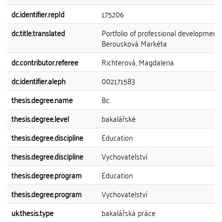
dc.identifier.repId
175206
dc.title.translated
Portfolio of professional development
Berousková Markéta
dc.contributor.referee
Richterová, Magdalena
dc.identifier.aleph
002171583
thesis.degree.name
Bc.
thesis.degree.level
bakalářské
thesis.degree.discipline
Education
thesis.degree.discipline
Vychovatelství
thesis.degree.program
Education
thesis.degree.program
Vychovatelství
uk.thesis.type
bakalářská práce