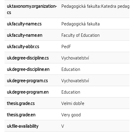
uk.taxonomy.organization-
Pedagogická fakulta::Katedra pedagog
cs
uk.faculty-name.cs
Pedagogická fakulta
uk.faculty-name.en
Faculty of Education
uk.faculty-abbr.cs
PedF
uk.degree-discipline.cs
Vychovatelství
uk.degree-discipline.en
Education
uk.degree-program.cs
Vychovatelství
uk.degree-program.en
Education
thesis.grade.cs
Velmi dobře
thesis.grade.en
Very good
uk.file-availability
V