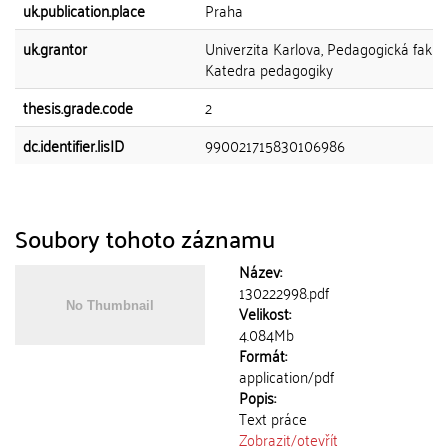
uk.publication.place
Praha
uk.grantor
Univerzita Karlova, Pedagogická fakult
Katedra pedagogiky
thesis.grade.code
2
dc.identifier.lisID
990021715830106986
Soubory tohoto záznamu
Název:
130222998.pdf
Velikost:
4.084Mb
Formát:
application/pdf
Popis:
Text práce
Zobrazit/
otevřít