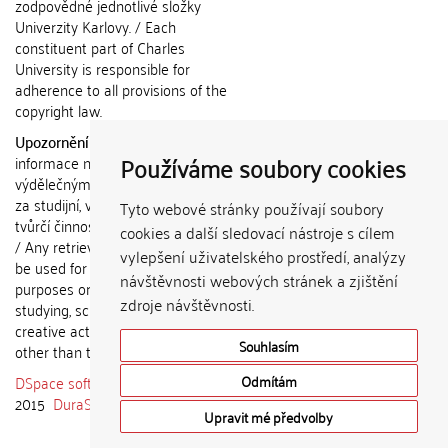
zodpovědné jednotlivé složky
Univerzity Karlovy. / Each
constituent part of Charles
University is responsible for
adherence to all provisions of the
copyright law.
Upozornění / Notice:
Získané
Používáme soubory cookies
informace nemohou být použity k
výdělečným účelům nebo vydávány
za studijní, vědeckou nebo jinou
Tyto webové stránky používají soubory
tvůrčí činnost jiné osoby než autora.
cookies a další sledovací nástroje s cílem
/ Any retrieved information shall not
vylepšení uživatelského prostředí, analýzy
be used for any commercial
návštěvnosti webových stránek a zjištění
purposes or claimed as results of
zdroje návštěvnosti.
studying, scientific or any other
creative activities of any person
Souhlasím
other than the author.
DSpace software
copyright © 2002-
Odmítám
2015
DuraSpace
Upravit mé předvolby