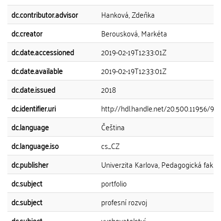
dc.contributor.advisor
Hanková, Zdeňka
dc.creator
Berousková, Markéta
dc.date.accessioned
2019-02-19T12:33:01Z
dc.date.available
2019-02-19T12:33:01Z
dc.date.issued
2018
dc.identifier.uri
http://hdl.handle.net/20.500.11956/94
dc.language
Čeština
dc.language.iso
cs_CZ
dc.publisher
Univerzita Karlova, Pedagogická fakul
dc.subject
portfolio
dc.subject
profesní rozvoj
dc.subject
vychovatelství