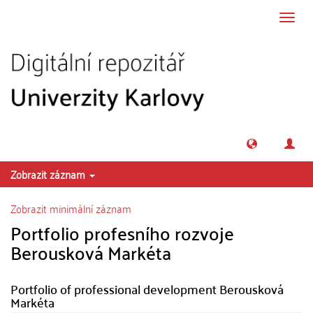
Přeskočit na obsah
Přepn
navig
Zobrazit záznam
Zobrazit minimální záznam
Portfolio profesního rozvoje
Berousková Markéta
Portfolio of professional development Berousková
Markéta