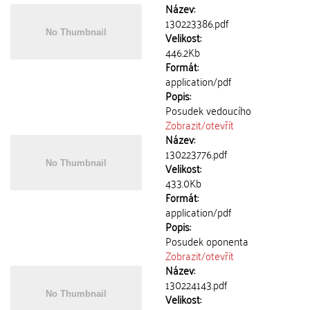
Název:
130223386.pdf
Velikost:
446.2Kb
Formát:
application/pdf
Popis:
Posudek vedoucího
Zobrazit/
otevřít
Název:
130223776.pdf
Velikost:
433.0Kb
Formát:
application/pdf
Popis:
Posudek oponenta
Zobrazit/
otevřít
Název:
130224143.pdf
Velikost: