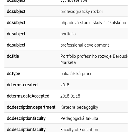
dc.subject
profesiografický rozbor
dc.subject
případová studie školy či školského za
dc.subject
portfolio
dc.subject
professional development
dc.title
Portfolio profesního rozvoje Berousko
Markéta
dc.type
bakalářská práce
dcterms.created
2018
dcterms.dateAccepted
2018-01-18
dc.description.department
Katedra pedagogiky
dc.description.faculty
Pedagogická fakulta
dc.description.faculty
Faculty of Education