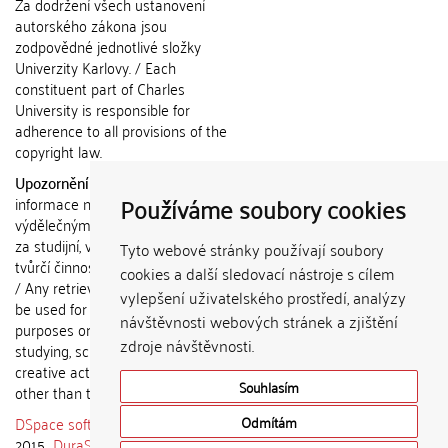
Za dodržení všech ustanovení
autorského zákona jsou
zodpovědné jednotlivé složky
Univerzity Karlovy. / Each
constituent part of Charles
University is responsible for
adherence to all provisions of the
copyright law.
Upozornění / Notice:
Získané
Používáme soubory cookies
informace nemohou být použity k
výdělečným účelům nebo vydávány
za studijní, vědeckou nebo jinou
Tyto webové stránky používají soubory
tvůrčí činnost jiné osoby než autora.
cookies a další sledovací nástroje s cílem
/ Any retrieved information shall not
vylepšení uživatelského prostředí, analýzy
be used for any commercial
návštěvnosti webových stránek a zjištění
purposes or claimed as results of
zdroje návštěvnosti.
studying, scientific or any other
creative activities of any person
Souhlasím
other than the author.
DSpace software
copyright © 2002-
Odmítám
2015
DuraSpace