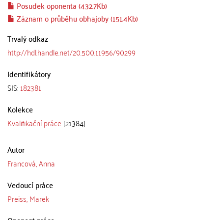
Posudek oponenta (432.7Kb)
Záznam o průběhu obhajoby (151.4Kb)
Trvalý odkaz
http://hdl.handle.net/20.500.11956/90299
Identifikátory
SIS:
182381
Kolekce
Kvalifikační práce
[21384]
Autor
Francová, Anna
Vedoucí práce
Preiss, Marek
Oponent práce