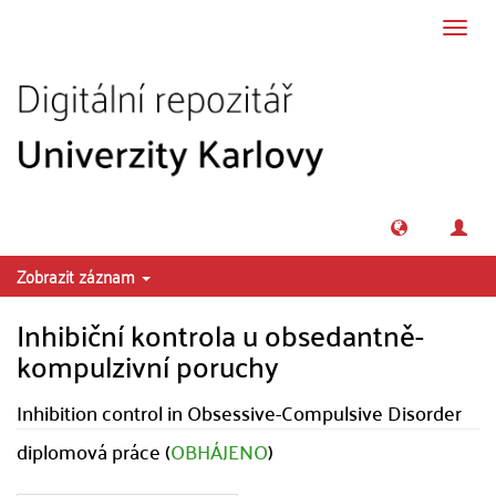
Přeskočit na obsah
Přepn
navig
Zobrazit záznam
Inhibiční kontrola u obsedantně-
kompulzivní poruchy
Inhibition control in Obsessive-Compulsive Disorder
diplomová práce (
OBHÁJENO
)