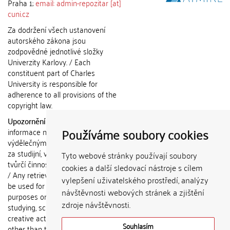
Praha 1;
email: admin-repozitar [at]
cuni.cz
Za dodržení všech ustanovení
autorského zákona jsou
zodpovědné jednotlivé složky
Univerzity Karlovy. / Each
constituent part of Charles
University is responsible for
adherence to all provisions of the
copyright law.
Upozornění / Notice:
Získané
Používáme soubory cookies
informace nemohou být použity k
výdělečným účelům nebo vydávány
za studijní, vědeckou nebo jinou
Tyto webové stránky používají soubory
tvůrčí činnost jiné osoby než autora.
cookies a další sledovací nástroje s cílem
/ Any retrieved information shall not
vylepšení uživatelského prostředí, analýzy
be used for any commercial
návštěvnosti webových stránek a zjištění
purposes or claimed as results of
zdroje návštěvnosti.
studying, scientific or any other
creative activities of any person
Souhlasím
other than the author.