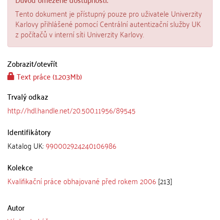
Tento dokument je přístupný pouze pro uživatele Univerzity
Karlovy přihlášené pomocí Centrální autentizační služby UK
z počítačů v interní síti Univerzity Karlovy.
Zobrazit/
otevřít
Text práce (1.203Mb)
Trvalý odkaz
http://hdl.handle.net/20.500.11956/89545
Identifikátory
Katalog UK:
990002924240106986
Kolekce
Kvalifikační práce obhajované před rokem 2006
[213]
Autor