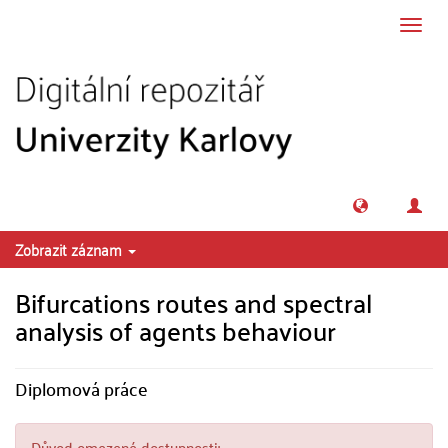
Přeskočit na obsah
Přepn
navig
Zobrazit záznam
Bifurcations routes and spectral
analysis of agents behaviour
Diplomová práce
Důvod omezené dostupnosti: