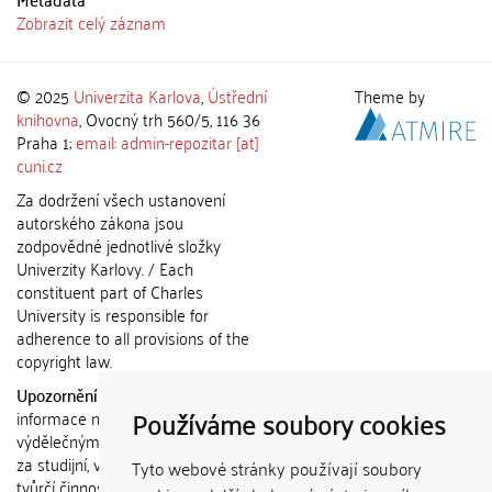
Zobrazit celý záznam
© 2025
Univerzita Karlova
,
Ústřední
Theme by
knihovna
, Ovocný trh 560/5, 116 36
Praha 1;
email: admin-repozitar [at]
cuni.cz
Za dodržení všech ustanovení
autorského zákona jsou
zodpovědné jednotlivé složky
Univerzity Karlovy. / Each
constituent part of Charles
University is responsible for
adherence to all provisions of the
copyright law.
Upozornění / Notice:
Získané
Používáme soubory cookies
informace nemohou být použity k
výdělečným účelům nebo vydávány
za studijní, vědeckou nebo jinou
Tyto webové stránky používají soubory
tvůrčí činnost jiné osoby než autora.