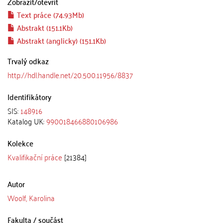
Zobrazit/
otevřít
Text práce (74.93Mb)
Abstrakt (151.1Kb)
Abstrakt (anglicky) (151.1Kb)
Trvalý odkaz
http://hdl.handle.net/20.500.11956/8837
Identifikátory
SIS:
148916
Katalog UK:
990018466880106986
Kolekce
Kvalifikační práce
[21384]
Autor
Woolf, Karolina
Fakulta / součást