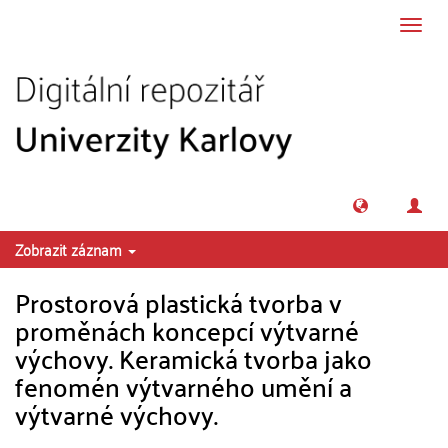
Přeskočit na obsah
Přepn
navig
Zobrazit záznam
Prostorová plastická tvorba v
proměnách koncepcí výtvarné
výchovy. Keramická tvorba jako
fenomén výtvarného umění a
výtvarné výchovy.