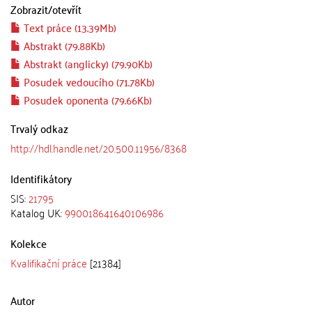
Zobrazit/
otevřít
Text práce (13.39Mb)
Abstrakt (79.88Kb)
Abstrakt (anglicky) (79.90Kb)
Posudek vedoucího (71.78Kb)
Posudek oponenta (79.66Kb)
Trvalý odkaz
http://hdl.handle.net/20.500.11956/8368
Identifikátory
SIS:
21795
Katalog UK:
990018641640106986
Kolekce
Kvalifikační práce
[21384]
Autor