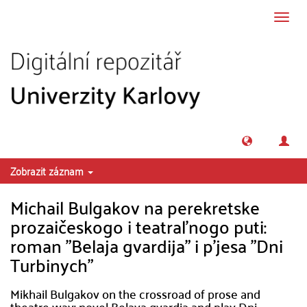
Přeskočit na obsah
Přepn
navig
Zobrazit záznam
Michail Bulgakov na perekretske
prozaičeskogo i teatral'nogo puti:
roman "Belaja gvardija" i p'jesa "Dni
Turbinych"
Mikhail Bulgakov on the crossroad of prose and
theatre way: novel Belaya gvardia and play Dni