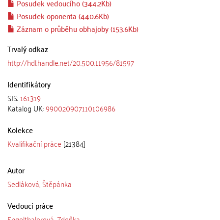
Posudek vedoucího (344.2Kb)
Posudek oponenta (440.6Kb)
Záznam o průběhu obhajoby (153.6Kb)
Trvalý odkaz
http://hdl.handle.net/20.500.11956/81597
Identifikátory
SIS:
161319
Katalog UK:
990020907110106986
Kolekce
Kvalifikační práce
[21384]
Autor
Sedláková, Štěpánka
Vedoucí práce
Engelthalerová, Zdeňka