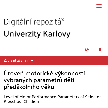
Přeskočit na obsah
Přepn
navig
Zobrazit záznam
Úroveň motorické výkonnosti
vybraných parametrů dětí
předškolního věku
Level of Motor Performance Parameters of Selected
Preschool Children