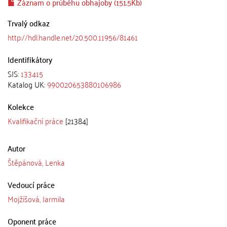
Záznam o průběhu obhajoby (151.5Kb)
Trvalý odkaz
http://hdl.handle.net/20.500.11956/81461
Identifikátory
SIS:
133415
Katalog UK:
990020653880106986
Kolekce
Kvalifikační práce
[21384]
Autor
Štěpánová, Lenka
Vedoucí práce
Mojžíšová, Jarmila
Oponent práce