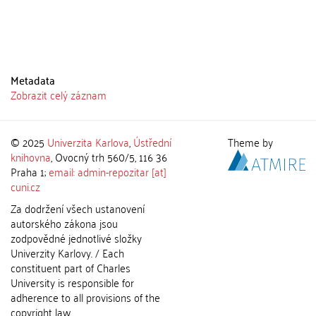
Metadata
Zobrazit celý záznam
© 2025
Univerzita Karlova
,
Ústřední
Theme by
knihovna
, Ovocný trh 560/5, 116 36
Praha 1;
email: admin-repozitar [at]
cuni.cz
Za dodržení všech ustanovení
autorského zákona jsou
zodpovědné jednotlivé složky
Univerzity Karlovy. / Each
constituent part of Charles
University is responsible for
adherence to all provisions of the
copyright law.