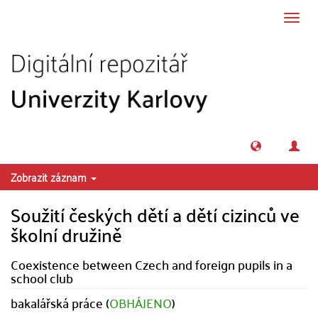
Přeskočit na obsah
Přepn
navig
Zobrazit záznam
Soužití českých dětí a dětí cizinců ve
školní družině
Coexistence between Czech and foreign pupils in a
school club
bakalářská práce (
OBHÁJENO
)