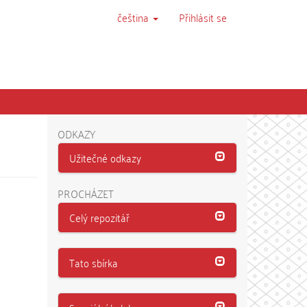
čeština
Přihlásit se
ODKAZY
Užitečné odkazy
PROCHÁZET
Celý repozitář
Tato sbírka