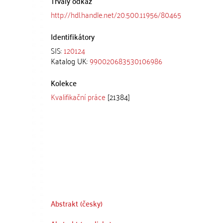
Trvalý odkaz
http://hdl.handle.net/20.500.11956/80465
Identifikátory
SIS:
120124
Katalog UK:
990020683530106986
Kolekce
Kvalifikační práce
[21384]
Abstrakt (česky)