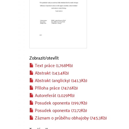
Zobrazit/
otevřít
Text práce (1.768Mb)
Abstrakt (143.4Kb)
Abstrakt (anglicky) (141.3Kb)
Příloha práce (747.6Kb)
Autoreferát (1.029Mb)
Posudek oponenta (199.7Kb)
Posudek oponenta (72.72Kb)
Záznam o průběhu obhajoby (745.3Kb)