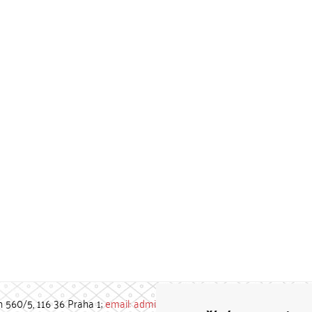
h 560/5, 116 36 Praha 1;
email: admin-repozitar [at] cuni.cz