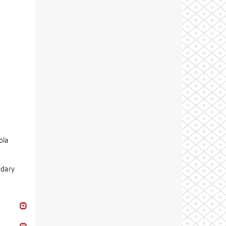
ola
ndary