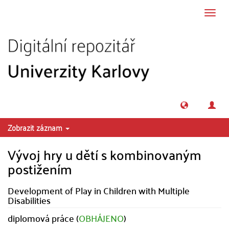
Přeskočit na obsah
Přepn
navig
Zobrazit záznam
Vývoj hry u dětí s kombinovaným
postižením
Development of Play in Children with Multiple
Disabilities
diplomová práce (
OBHÁJENO
)