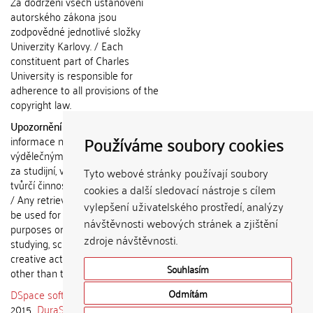
Za dodržení všech ustanovení
autorského zákona jsou
zodpovědné jednotlivé složky
Univerzity Karlovy. / Each
constituent part of Charles
University is responsible for
adherence to all provisions of the
copyright law.
Upozornění / Notice:
Získané
Používáme soubory cookies
informace nemohou být použity k
výdělečným účelům nebo vydávány
za studijní, vědeckou nebo jinou
Tyto webové stránky používají soubory
tvůrčí činnost jiné osoby než autora.
cookies a další sledovací nástroje s cílem
/ Any retrieved information shall not
vylepšení uživatelského prostředí, analýzy
be used for any commercial
návštěvnosti webových stránek a zjištění
purposes or claimed as results of
zdroje návštěvnosti.
studying, scientific or any other
creative activities of any person
Souhlasím
other than the author.
DSpace software
copyright © 2002-
Odmítám
2015
DuraSpace