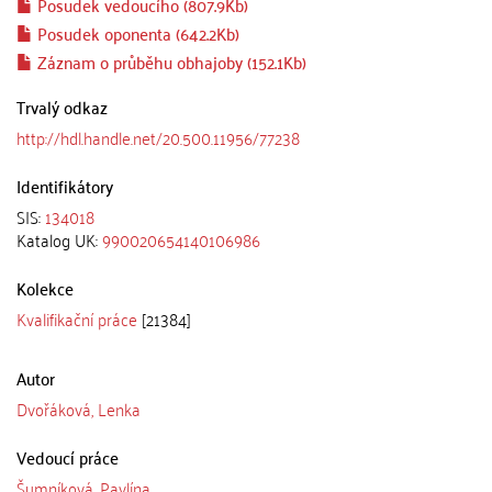
Posudek vedoucího (807.9Kb)
Posudek oponenta (642.2Kb)
Záznam o průběhu obhajoby (152.1Kb)
Trvalý odkaz
http://hdl.handle.net/20.500.11956/77238
Identifikátory
SIS:
134018
Katalog UK:
990020654140106986
Kolekce
Kvalifikační práce
[21384]
Autor
Dvořáková, Lenka
Vedoucí práce
Šumníková, Pavlína