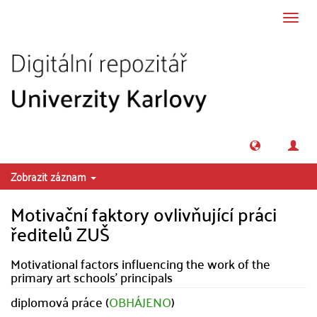
Přeskočit na obsah
Přepn
navig
Zobrazit záznam
Motivační faktory ovlivňující práci
ředitelů ZUŠ
Motivational factors influencing the work of the
primary art schools' principals
diplomová práce (
OBHÁJENO
)