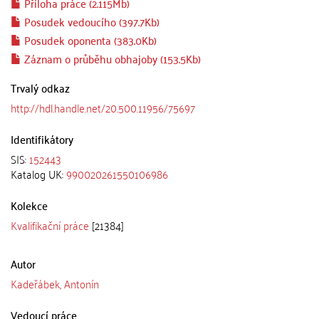
Příloha práce (2.115Mb)
Posudek vedoucího (397.7Kb)
Posudek oponenta (383.0Kb)
Záznam o průběhu obhajoby (153.5Kb)
Trvalý odkaz
http://hdl.handle.net/20.500.11956/75697
Identifikátory
SIS:
152443
Katalog UK:
990020261550106986
Kolekce
Kvalifikační práce
[21384]
Autor
Kadeřábek, Antonín
Vedoucí práce