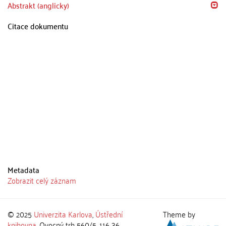
Abstrakt (anglicky)
Citace dokumentu
Metadata
Zobrazit celý záznam
© 2025
Univerzita Karlova
,
Ústřední
Theme by
knihovna
, Ovocný trh 560/5, 116 36