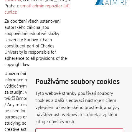
Praha 1;
email: admin-repozitar [at]
cuni.cz
Za dodržení všech ustanovení
autorského zákona jsou
zodpovědné jednotlivé složky
Univerzity Karlovy. / Each
constituent part of Charles
University is responsible for
adherence to all provisions of the
copyright law.
Upozornění / Notice:
Získané
Používáme soubory cookies
informace nemohou být použity k
výdělečným účelům nebo vydávány
za studijní, vědeckou nebo jinou
Tyto webové stránky používají soubory
tvůrčí činnost jiné osoby než autora.
cookies a další sledovací nástroje s cílem
/ Any retrieved information shall not
vylepšení uživatelského prostředí, analýzy
be used for any commercial
návštěvnosti webových stránek a zjištění
purposes or claimed as results of
zdroje návštěvnosti.
studying, scientific or any other
creative activities of any person