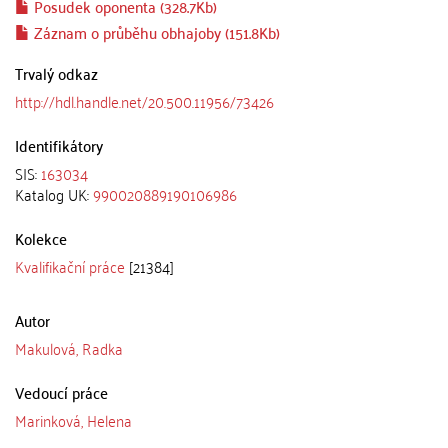
Posudek oponenta (328.7Kb)
Záznam o průběhu obhajoby (151.8Kb)
Trvalý odkaz
http://hdl.handle.net/20.500.11956/73426
Identifikátory
SIS:
163034
Katalog UK:
990020889190106986
Kolekce
Kvalifikační práce
[21384]
Autor
Makulová, Radka
Vedoucí práce
Marinková, Helena