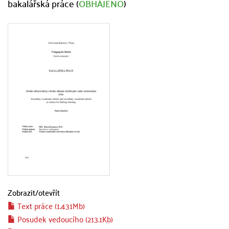
bakalářská práce (
OBHÁJENO
)
Zobrazit/
otevřít
Text práce (1.431Mb)
Posudek vedoucího (213.1Kb)