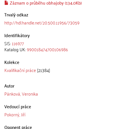
Záznam o průběhu obhajoby (134.0Kb)
Trvalý odkaz
http://hdl.handle.net/20.500.11956/73059
Identifikátory
SIS:
116977
Katalog UK:
990018474700106986
Kolekce
Kvalifikační práce
[21384]
Autor
Pánková, Veronika
Vedoucí práce
Pokorný, Jiří
Oponent práce