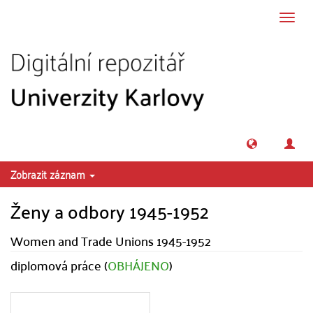
Přeskočit na obsah
Přepn
navig
Zobrazit záznam
Ženy a odbory 1945-1952
Women and Trade Unions 1945-1952
diplomová práce (
OBHÁJENO
)