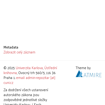
Metadata
Zobrazit celý záznam
© 2025
Univerzita Karlova
,
Ústřední
Theme by
knihovna
, Ovocný trh 560/5, 116 36
Praha 1;
email: admin-repozitar [at]
cuni.cz
Za dodržení všech ustanovení
autorského zákona jsou
zodpovědné jednotlivé složky
Univerzity Karlovy. / Each