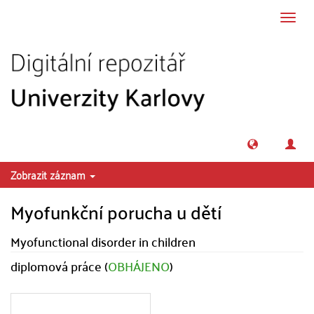
Přeskočit na obsah
Přepn
navig
Zobrazit záznam
Myofunkční porucha u dětí
Myofunctional disorder in children
diplomová práce (
OBHÁJENO
)