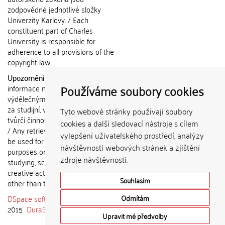
zodpovědné jednotlivé složky
Univerzity Karlovy. / Each
constituent part of Charles
University is responsible for
adherence to all provisions of the
copyright law.
Upozornění / Notice:
Získané
Používáme soubory cookies
informace nemohou být použity k
výdělečným účelům nebo vydávány
za studijní, vědeckou nebo jinou
Tyto webové stránky používají soubory
tvůrčí činnost jiné osoby než autora.
cookies a další sledovací nástroje s cílem
/ Any retrieved information shall not
vylepšení uživatelského prostředí, analýzy
be used for any commercial
návštěvnosti webových stránek a zjištění
purposes or claimed as results of
zdroje návštěvnosti.
studying, scientific or any other
creative activities of any person
Souhlasím
other than the author.
DSpace software
copyright © 2002-
Odmítám
2015
DuraSpace
Upravit mé předvolby