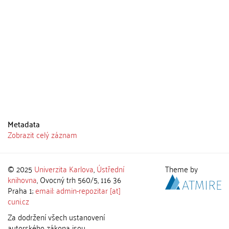
Metadata
Zobrazit celý záznam
© 2025
Univerzita Karlova
,
Ústřední
Theme by
knihovna
, Ovocný trh 560/5, 116 36
Praha 1;
email: admin-repozitar [at]
cuni.cz
Za dodržení všech ustanovení
autorského zákona jsou