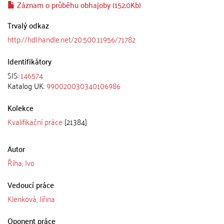
Záznam o průběhu obhajoby (152.0Kb)
Trvalý odkaz
http://hdl.handle.net/20.500.11956/71782
Identifikátory
SIS:
146574
Katalog UK:
990020030340106986
Kolekce
Kvalifikační práce
[21384]
Autor
Říha, Ivo
Vedoucí práce
Klenková, Jiřina
Oponent práce