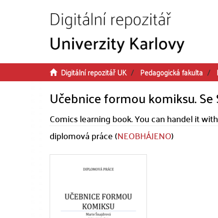
Přeskočit na obsah
Digitální repozitář UK
Pedagogická fakulta
Učebnice formou komiksu. Se
Comics learning book. You can handel it wit
diplomová práce (
NEOBHÁJENO
)