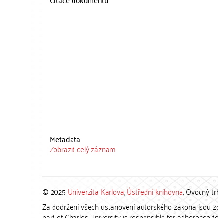
Citace dokumentu
Metadata
Zobrazit celý záznam
© 2025
Univerzita Karlova
,
Ústřední knihovna
, Ovocný tr
Za dodržení všech ustanovení autorského zákona jsou zod
part of Charles University is responsible for adherence to 