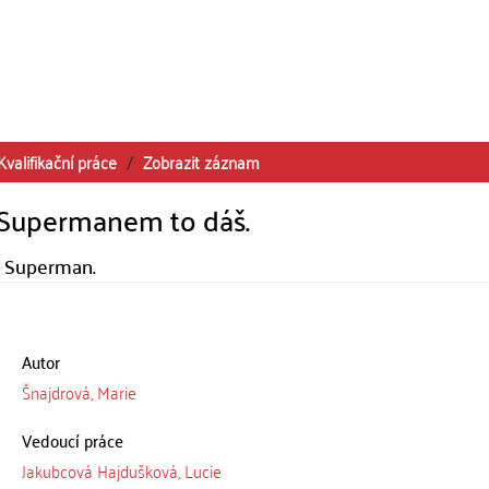
Kvalifikační práce
Zobrazit záznam
 Supermanem to dáš.
h Superman.
Autor
Šnajdrová, Marie
Vedoucí práce
Jakubcová Hajdušková, Lucie