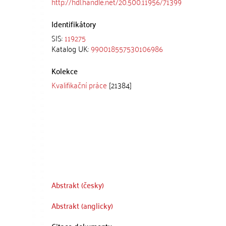
http://hdl.handle.net/20.500.11956/71399
Identifikátory
SIS:
119275
Katalog UK:
990018557530106986
Kolekce
Kvalifikační práce
[21384]
Abstrakt (česky)
Abstrakt (anglicky)