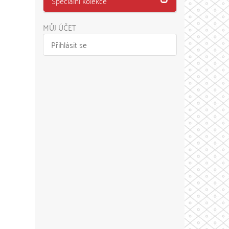
Speciální kolekce
MŮJ ÚČET
Přihlásit se