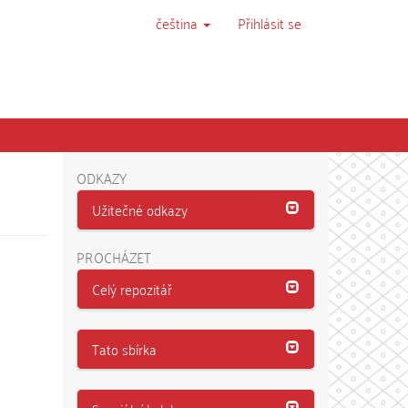
čeština
Přihlásit se
ODKAZY
Užitečné odkazy
PROCHÁZET
Celý repozitář
Tato sbírka