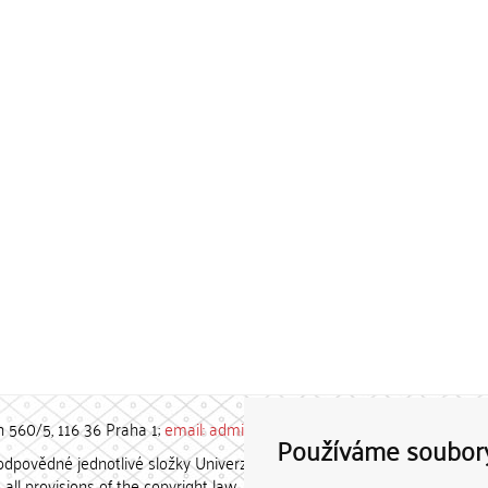
h 560/5, 116 36 Praha 1;
email: admin-repozitar [at] cuni.cz
Používáme soubor
povědné jednotlivé složky Univerzity Karlovy. / Each constituent
all provisions of the copyright law.