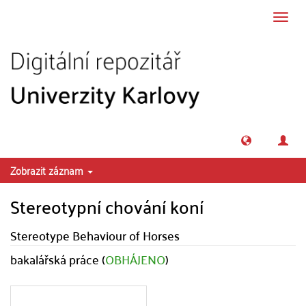
Přeskočit na obsah
Přepn
navig
Zobrazit záznam
Stereotypní chování koní
Stereotype Behaviour of Horses
bakalářská práce (
OBHÁJENO
)