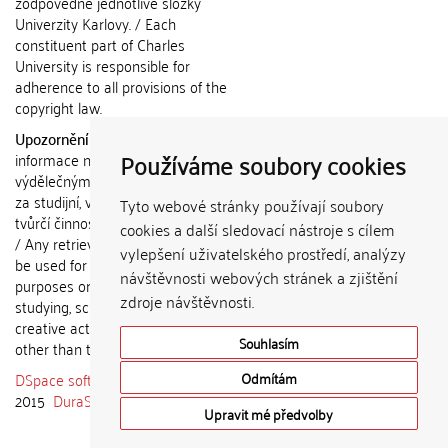
zodpovědné jednotlivé složky
Univerzity Karlovy. / Each
constituent part of Charles
University is responsible for
adherence to all provisions of the
copyright law.
Upozornění / Notice:
Získané
Používáme soubory cookies
informace nemohou být použity k
výdělečným účelům nebo vydávány
za studijní, vědeckou nebo jinou
Tyto webové stránky používají soubory
tvůrčí činnost jiné osoby než autora.
cookies a další sledovací nástroje s cílem
/ Any retrieved information shall not
vylepšení uživatelského prostředí, analýzy
be used for any commercial
návštěvnosti webových stránek a zjištění
purposes or claimed as results of
zdroje návštěvnosti.
studying, scientific or any other
creative activities of any person
Souhlasím
other than the author.
DSpace software
copyright © 2002-
Odmítám
2015
DuraSpace
Upravit mé předvolby