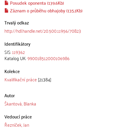
Posudek oponenta (139.6Kb)
Záznam o průběhu obhajoby (135.1Kb)
Trvalý odkaz
http://hdl.handle.net/20.500.11956/70823
Identifikátory
SIS:
119362
Katalog UK:
990018512000106986
Kolekce
Kvalifikační práce
[21384]
Autor
Škantová, Blanka
Vedoucí práce
Řezníček, Jan