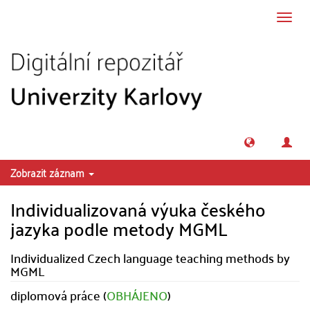
Přeskočit na obsah
Přepn
navig
Zobrazit záznam
Individualizovaná výuka českého
jazyka podle metody MGML
Individualized Czech language teaching methods by
MGML
diplomová práce (
OBHÁJENO
)