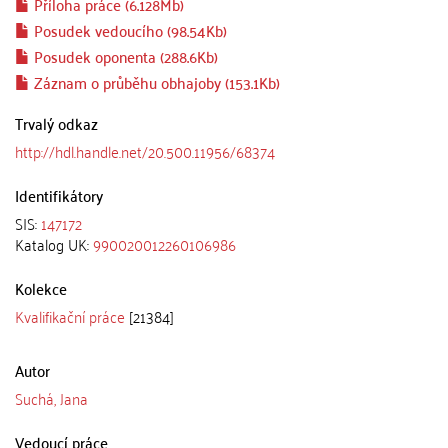
Příloha práce (6.128Mb)
Posudek vedoucího (98.54Kb)
Posudek oponenta (288.6Kb)
Záznam o průběhu obhajoby (153.1Kb)
Trvalý odkaz
http://hdl.handle.net/20.500.11956/68374
Identifikátory
SIS:
147172
Katalog UK:
990020012260106986
Kolekce
Kvalifikační práce
[21384]
Autor
Suchá, Jana
Vedoucí práce