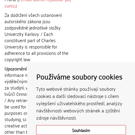
cuni.cz
Za dodržení všech ustanovení
autorského zákona jsou
zodpovědné jednotlivé složky
Univerzity Karlovy. / Each
constituent part of Charles
University is responsible for
adherence to all provisions of the
copyright law.
Upozornění / Notice:
Získané
Používáme soubory cookies
informace nemohou být použity k
výdělečným účelům nebo vydávány
za studijní, vědeckou nebo jinou
Tyto webové stránky používají soubory
tvůrčí činnost jiné osoby než autora.
cookies a další sledovací nástroje s cílem
/ Any retrieved information shall not
vylepšení uživatelského prostředí, analýzy
be used for any commercial
návštěvnosti webových stránek a zjištění
purposes or claimed as results of
zdroje návštěvnosti.
studying, scientific or any other
creative activities of any person
Souhlasím
other than the author.