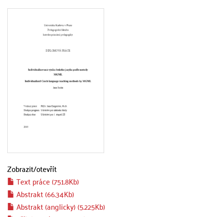
Zobrazit/
otevřít
Text práce (751.8Kb)
Abstrakt (66.34Kb)
Abstrakt (anglicky) (5.225Kb)