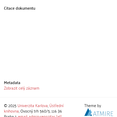
Citace dokumentu
Metadata
Zobrazit celý záznam
© 2025
Univerzita Karlova
,
Ústřední
Theme by
knihovna
, Ovocný trh 560/5, 116 36
Praha 1;
email: admin-repozitar [at]