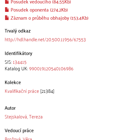
Posudek vedoucího (84.55Kb)
Posudek oponenta (274.2Kb)
Záznam o průběhu obhajoby (153.4Kb)
Trvalý odkaz
http://hdl.handle.net/20.500.11956/67553
Identifikátory
SIS:
134415
Katalog UK:
990019120540106986
Kolekce
Kvalifikační práce
[21384]
Autor
Stejskalová, Tereza
Vedoucí práce
Brožová, Věra