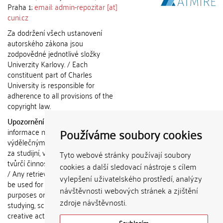
Praha 1;
email: admin-repozitar [at]
cuni.cz
Za dodržení všech ustanovení
autorského zákona jsou
zodpovědné jednotlivé složky
Univerzity Karlovy. / Each
constituent part of Charles
University is responsible for
adherence to all provisions of the
copyright law.
Upozornění / Notice:
Získané
Používáme soubory cookies
informace nemohou být použity k
výdělečným účelům nebo vydávány
za studijní, vědeckou nebo jinou
Tyto webové stránky používají soubory
tvůrčí činnost jiné osoby než autora.
cookies a další sledovací nástroje s cílem
/ Any retrieved information shall not
vylepšení uživatelského prostředí, analýzy
be used for any commercial
návštěvnosti webových stránek a zjištění
purposes or claimed as results of
zdroje návštěvnosti.
studying, scientific or any other
creative activities of any person
Souhlasím