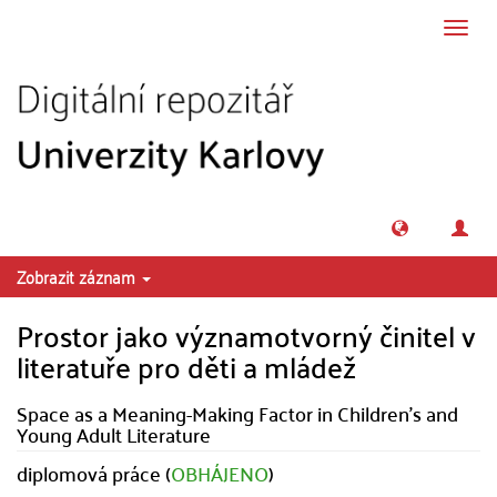
Přeskočit na obsah
Přepn
navig
Zobrazit záznam
Prostor jako významotvorný činitel v
literatuře pro děti a mládež
Space as a Meaning-Making Factor in Children's and
Young Adult Literature
diplomová práce (
OBHÁJENO
)