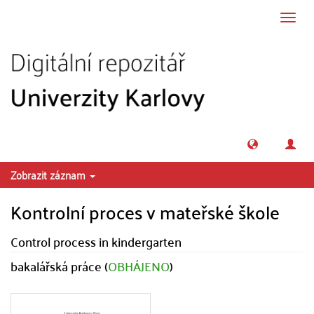
Přeskočit na obsah
Přepn
navig
Zobrazit záznam
Kontrolní proces v mateřské škole
Control process in kindergarten
bakalářská práce (
OBHÁJENO
)