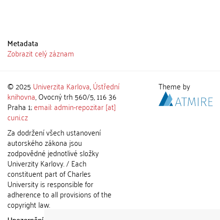
Metadata
Zobrazit celý záznam
© 2025
Univerzita Karlova
,
Ústřední
Theme by
knihovna
, Ovocný trh 560/5, 116 36
Praha 1;
email: admin-repozitar [at]
cuni.cz
Za dodržení všech ustanovení
autorského zákona jsou
zodpovědné jednotlivé složky
Univerzity Karlovy. / Each
constituent part of Charles
University is responsible for
adherence to all provisions of the
copyright law.
Upozornění / Notice:
Získané