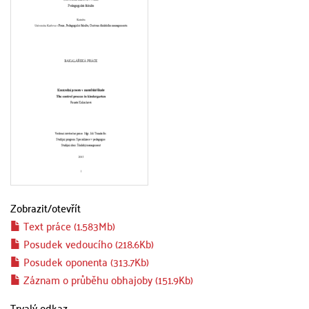
Zobrazit/
otevřít
Text práce (1.583Mb)
Posudek vedoucího (218.6Kb)
Posudek oponenta (313.7Kb)
Záznam o průběhu obhajoby (151.9Kb)
Trvalý odkaz