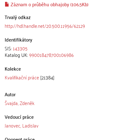
Záznam o průběhu obhajoby (106.5Kb)
Trvalý odkaz
http://hdl.handle.net/20.500.11956/62129
Identifikátory
SIS:
143305
Katalog UK:
990018478700106986
Kolekce
Kvalifikační práce
[21384]
Autor
Švajda, Zdeněk
Vedoucí práce
Janovec, Ladislav
Oponent práce