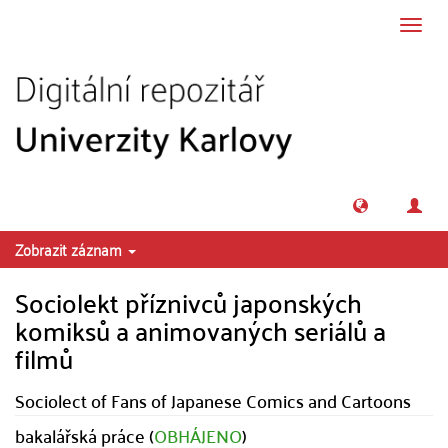
Přeskočit na obsah
Přepn
navig
Zobrazit záznam
Sociolekt příznivců japonských
komiksů a animovaných seriálů a
filmů
Sociolect of Fans of Japanese Comics and Cartoons
bakalářská práce (
OBHÁJENO
)