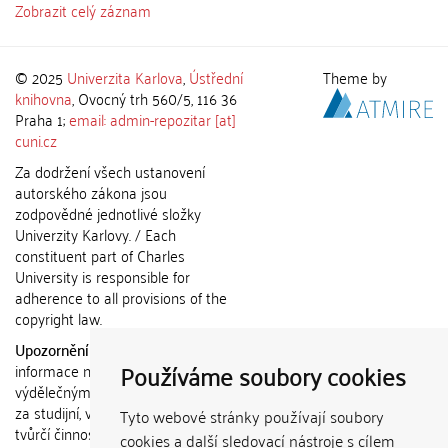
Zobrazit celý záznam
© 2025
Univerzita Karlova
,
Ústřední
Theme by
knihovna
, Ovocný trh 560/5, 116 36
Praha 1;
email: admin-repozitar [at]
cuni.cz
Za dodržení všech ustanovení
autorského zákona jsou
zodpovědné jednotlivé složky
Univerzity Karlovy. / Each
constituent part of Charles
University is responsible for
adherence to all provisions of the
copyright law.
Upozornění / Notice:
Získané
Používáme soubory cookies
informace nemohou být použity k
výdělečným účelům nebo vydávány
za studijní, vědeckou nebo jinou
Tyto webové stránky používají soubory
tvůrčí činnost jiné osoby než autora.
cookies a další sledovací nástroje s cílem