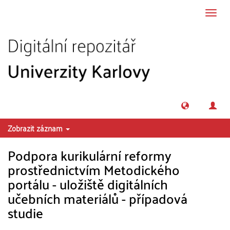
Přeskočit na obsah
Přepn
navig
Zobrazit záznam
Podpora kurikulární reformy
prostřednictvím Metodického
portálu - uložiště digitálních
učebních materiálů - případová
studie