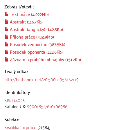
Zobrazit/
otevřít
Text práce (4.922Mb)
Abstrakt (116.7Kb)
Abstrakt (anglicky) (142.5Kb)
Příloha práce (4.519Mb)
Posudek vedoucího (387.5Kb)
Posudek oponenta (222.6Kb)
Záznam o průběhu obhajoby (151.2Kb)
Trvalý odkaz
http://hdl.handle.net/20.500.11956/62119
Identifikátory
SIS:
114026
Katalog UK:
990018517610106986
Kolekce
Kvalifikační práce
[21384]