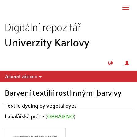
Přeskočit na obsah
Přepn
navig
Zobrazit záznam
Barvení textilií rostlinnými barvivy
Textile dyeing by vegetal dyes
bakalářská práce (
OBHÁJENO
)