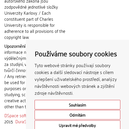
autorského zákona jsou
zodpovědné jednotlivé složky
Univerzity Karlovy. / Each
constituent part of Charles
University is responsible for
adherence to all provisions of the
copyright law.
Upozornění / Notice:
Získané
Používáme soubory cookies
informace nemohou být použity k
výdělečným účelům nebo vydávány
za studijní, vědeckou nebo jinou
Tyto webové stránky používají soubory
tvůrčí činnost jiné osoby než autora.
cookies a další sledovací nástroje s cílem
/ Any retrieved information shall not
vylepšení uživatelského prostředí, analýzy
be used for any commercial
návštěvnosti webových stránek a zjištění
purposes or claimed as results of
zdroje návštěvnosti.
studying, scientific or any other
creative activities of any person
Souhlasím
other than the author.
DSpace software
copyright © 2002-
Odmítám
2015
DuraSpace
Upravit mé předvolby