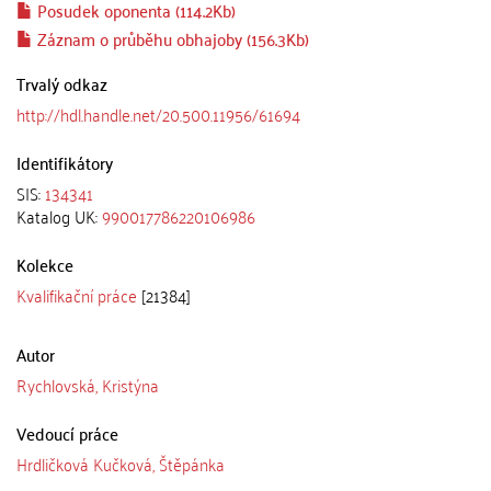
Posudek oponenta (114.2Kb)
Záznam o průběhu obhajoby (156.3Kb)
Trvalý odkaz
http://hdl.handle.net/20.500.11956/61694
Identifikátory
SIS:
134341
Katalog UK:
990017786220106986
Kolekce
Kvalifikační práce
[21384]
Autor
Rychlovská, Kristýna
Vedoucí práce
Hrdličková Kučková, Štěpánka