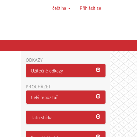
čeština
Přihlásit se
ODKAZY
Užitečné odkazy
PROCHÁZET
Celý repozitář
Tato sbírka