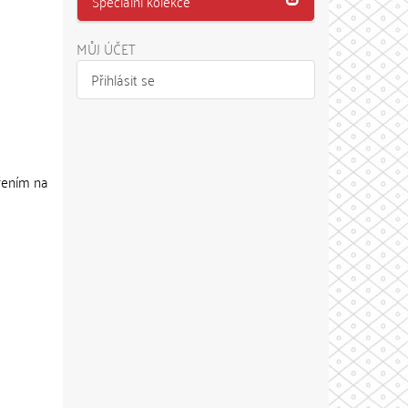
Speciální kolekce
MŮJ ÚČET
Přihlásit se
řením na