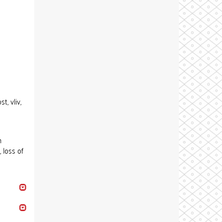
t, vliv,
n
 loss of