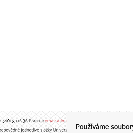
h 560/5, 116 36 Praha 1;
email: admin-repozitar [at] cuni.cz
Používáme soubor
povědné jednotlivé složky Univerzity Karlovy. / Each constituent