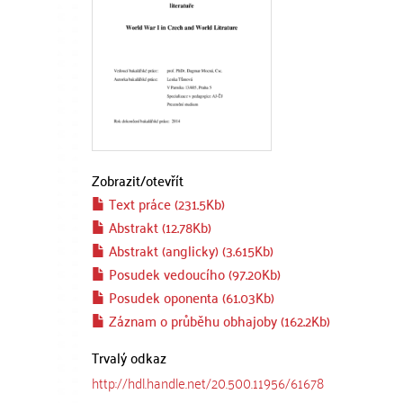
Zobrazit/
otevřít
Text práce (231.5Kb)
Abstrakt (12.78Kb)
Abstrakt (anglicky) (3.615Kb)
Posudek vedoucího (97.20Kb)
Posudek oponenta (61.03Kb)
Záznam o průběhu obhajoby (162.2Kb)
Trvalý odkaz
http://hdl.handle.net/20.500.11956/61678