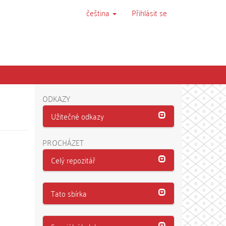
čeština
Přihlásit se
ODKAZY
Užitečné odkazy
PROCHÁZET
Celý repozitář
Tato sbírka