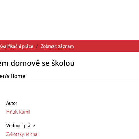
Kvalifikační práce
Zobrazit záznam
ském domově se školou
dren's Home
Autor
Mňuk, Kamil
Vedoucí práce
Zvírotský, Michal