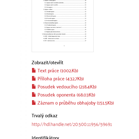
Zobrazit/
otevřít
Text práce (1002.Kb)
Příloha práce (432.7Kb)
Posudek vedoucího (218.4Kb)
Posudek oponenta (68.03Kb)
Záznam o průběhu obhajoby (151.5Kb)
Trvalý odkaz
http://hdl.handle.net/20.500.11956/59691
Identifikátory