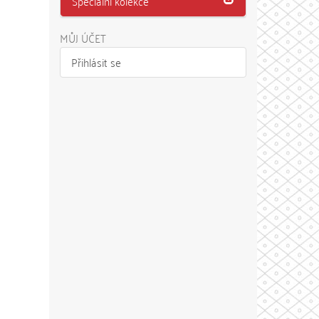
Speciální kolekce
MŮJ ÚČET
Přihlásit se