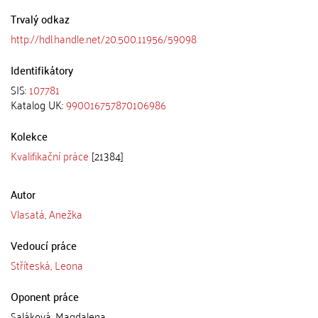
Trvalý odkaz
http://hdl.handle.net/20.500.11956/59098
Identifikátory
SIS:
107781
Katalog UK:
990016757870106986
Kolekce
Kvalifikační práce
[21384]
Autor
Vlasatá, Anežka
Vedoucí práce
Stříteská, Leona
Oponent práce
Saláková, Magdalena