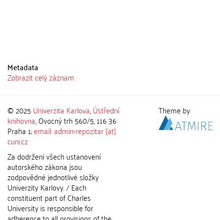
Metadata
Zobrazit celý záznam
© 2025
Univerzita Karlova
,
Ústřední
Theme by
knihovna
, Ovocný trh 560/5, 116 36
Praha 1;
email: admin-repozitar [at]
cuni.cz
Za dodržení všech ustanovení
autorského zákona jsou
zodpovědné jednotlivé složky
Univerzity Karlovy. / Each
constituent part of Charles
University is responsible for
adherence to all provisions of the