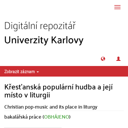
Přeskočit na obsah
Přepn
navig
Zobrazit záznam
Křesťanská populární hudba a její
místo v liturgii
Christian pop-music and its place in liturgy
bakalářská práce (
OBHÁJENO
)