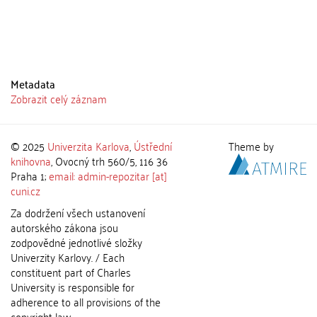
Metadata
Zobrazit celý záznam
© 2025
Univerzita Karlova
,
Ústřední
Theme by
knihovna
, Ovocný trh 560/5, 116 36
Praha 1;
email: admin-repozitar [at]
cuni.cz
Za dodržení všech ustanovení
autorského zákona jsou
zodpovědné jednotlivé složky
Univerzity Karlovy. / Each
constituent part of Charles
University is responsible for
adherence to all provisions of the
copyright law.