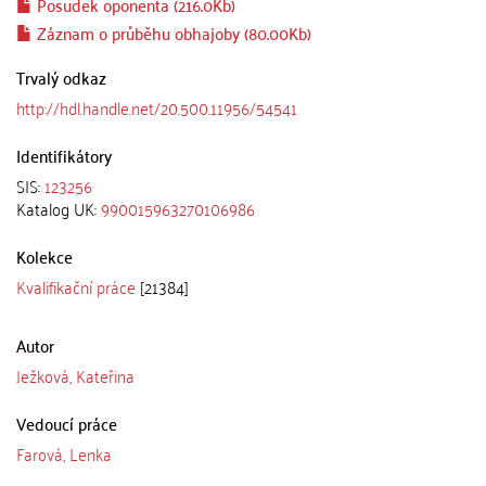
Posudek oponenta (216.0Kb)
Záznam o průběhu obhajoby (80.00Kb)
Trvalý odkaz
http://hdl.handle.net/20.500.11956/54541
Identifikátory
SIS:
123256
Katalog UK:
990015963270106986
Kolekce
Kvalifikační práce
[21384]
Autor
Ježková, Kateřina
Vedoucí práce
Farová, Lenka