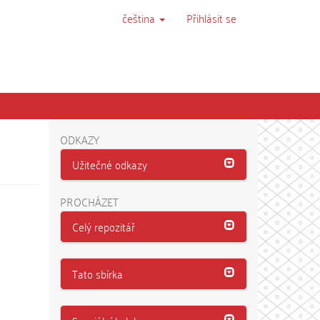
čeština
Přihlásit se
ODKAZY
Užitečné odkazy
PROCHÁZET
Celý repozitář
Tato sbírka