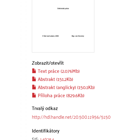
Zobrazit/
otevřít
Text práce (2.076Mb)
Abstrakt (151.2Kb)
Abstrakt (anglicky) (150.1Kb)
Příloha práce (829.6Kb)
Trvalý odkaz
http://hdl.handle.net/20.500.11956/5150
Identifikátory
SIS:
149254