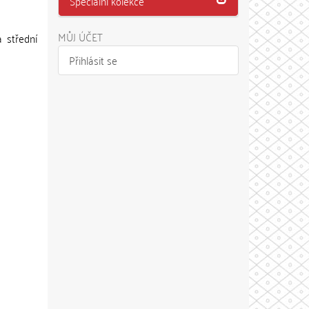
Speciální kolekce
MŮJ ÚČET
 střední
Přihlásit se