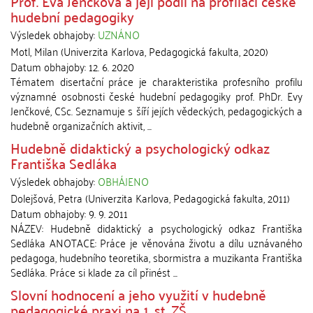
Prof. Eva Jenčková a její podíl na profilaci české
hudební pedagogiky
Výsledek obhajoby:
UZNÁNO
Motl, Milan
(
Univerzita Karlova, Pedagogická fakulta
,
2020
)
Datum obhajoby:
12. 6. 2020
Tématem disertační práce je charakteristika profesního profilu
významné osobnosti české hudební pedagogiky prof. PhDr. Evy
Jenčkové, CSc. Seznamuje s šíří jejích vědeckých, pedagogických a
hudebně organizačních aktivit, ...
Hudebně didaktický a psychologický odkaz
Františka Sedláka
Výsledek obhajoby:
OBHÁJENO
Dolejšová, Petra
(
Univerzita Karlova, Pedagogická fakulta
,
2011
)
Datum obhajoby:
9. 9. 2011
NÁZEV: Hudebně didaktický a psychologický odkaz Františka
Sedláka ANOTACE: Práce je věnována životu a dílu uznávaného
pedagoga, hudebního teoretika, sbormistra a muzikanta Františka
Sedláka. Práce si klade za cíl přinést ...
Slovní hodnocení a jeho využití v hudebně
pedagogické praxi na 1. st. ZŠ