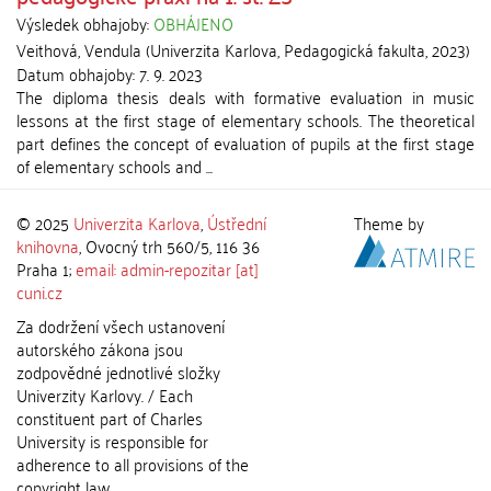
Výsledek obhajoby:
OBHÁJENO
Veithová, Vendula
(
Univerzita Karlova, Pedagogická fakulta
,
2023
)
Datum obhajoby:
7. 9. 2023
The diploma thesis deals with formative evaluation in music
lessons at the first stage of elementary schools. The theoretical
part defines the concept of evaluation of pupils at the first stage
of elementary schools and ...
© 2025
Univerzita Karlova
,
Ústřední
Theme by
knihovna
, Ovocný trh 560/5, 116 36
Praha 1;
email: admin-repozitar [at]
cuni.cz
Za dodržení všech ustanovení
autorského zákona jsou
zodpovědné jednotlivé složky
Univerzity Karlovy. / Each
constituent part of Charles
University is responsible for
adherence to all provisions of the
copyright law.