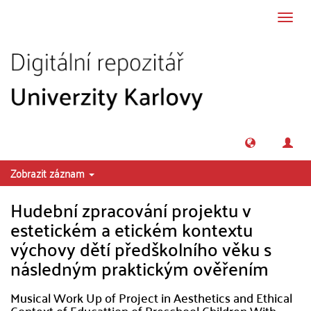
Přeskočit na obsah
Přepn
navig
Zobrazit záznam
Hudební zpracování projektu v
estetickém a etickém kontextu
výchovy dětí předškolního věku s
následným praktickým ověřením
Musical Work Up of Project in Aesthetics and Ethical
Context of Educattion of Preschool Children With