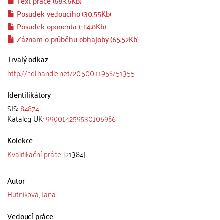
Text práce (683.6Kb)
Posudek vedoucího (30.55Kb)
Posudek oponenta (114.8Kb)
Záznam o průběhu obhajoby (65.52Kb)
Trvalý odkaz
http://hdl.handle.net/20.500.11956/51355
Identifikátory
SIS:
84874
Katalog UK:
990014259530106986
Kolekce
Kvalifikační práce
[21384]
Autor
Hutníková, Jana
Vedoucí práce