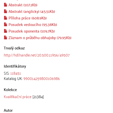
Abstrakt (107.1Kb)
Abstrakt (anglicky) (45.51Kb)
Příloha práce (608.9Kb)
Posudek vedoucího (95.38Kb)
Posudek oponenta (109.7Kb)
Záznam o průběhu obhajoby (79.95Kb)
Trvalý odkaz
http://hdl.handle.net/20.500.11956/49507
Identifikátory
SIS:
118451
Katalog UK:
990014259800106986
Kolekce
Kvalifikační práce
[21384]
Autor