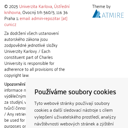
© 2025
Univerzita Karlova
,
Ústřední
Theme by
knihovna
, Ovocný trh 560/5, 116 36
Praha 1;
email: admin-repozitar [at]
cuni.cz
Za dodržení všech ustanovení
autorského zákona jsou
zodpovědné jednotlivé složky
Univerzity Karlovy. / Each
constituent part of Charles
University is responsible for
adherence to all provisions of the
copyright law.
Upozornění / Notice:
Získané
Používáme soubory cookies
informace nemohou být použity k
výdělečným účelům nebo vydávány
za studijní, vědeckou nebo jinou
Tyto webové stránky používají soubory
tvůrčí činnost jiné osoby než autora.
cookies a další sledovací nástroje s cílem
/ Any retrieved information shall not
vylepšení uživatelského prostředí, analýzy
be used for any commercial
návštěvnosti webových stránek a zjištění
purposes or claimed as results of