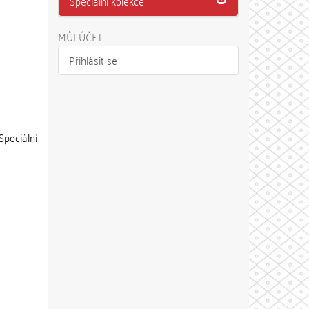
Speciální kolekce
MŮJ ÚČET
Přihlásit se
eciální