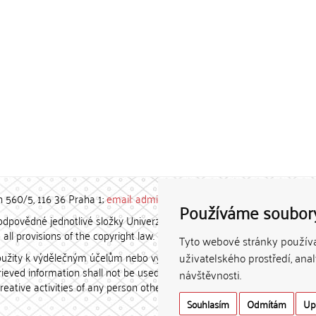
h 560/5, 116 36 Praha 1;
email: admin-repozitar [at] cuni.cz
Používáme soubor
povědné jednotlivé složky Univerzity Karlovy. / Each constituent
all provisions of the copyright law.
Tyto webové stránky používaj
užity k výdělečným účelům nebo vydávány za studijní, vědeckou
uživatelského prostředí, ana
etrieved information shall not be used for any commercial purposes
návštěvnosti.
creative activities of any person other than the author.
Souhlasím
Odmítám
Up