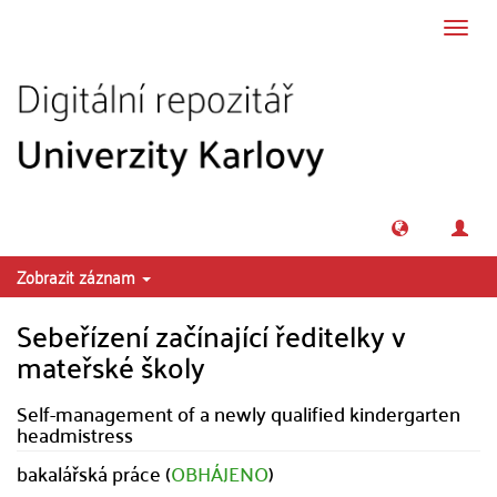
Přeskočit na obsah
Přepn
navig
Zobrazit záznam
Sebeřízení začínající ředitelky v
mateřské školy
Self-management of a newly qualified kindergarten
headmistress
bakalářská práce (
OBHÁJENO
)