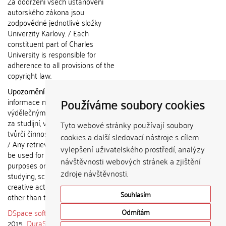
Za dodržení všech ustanovení
autorského zákona jsou
zodpovědné jednotlivé složky
Univerzity Karlovy. / Each
constituent part of Charles
University is responsible for
adherence to all provisions of the
copyright law.
Upozornění / Notice:
Získané
Používáme soubory cookies
informace nemohou být použity k
výdělečným účelům nebo vydávány
za studijní, vědeckou nebo jinou
Tyto webové stránky používají soubory
tvůrčí činnost jiné osoby než autora.
cookies a další sledovací nástroje s cílem
/ Any retrieved information shall not
vylepšení uživatelského prostředí, analýzy
be used for any commercial
návštěvnosti webových stránek a zjištění
purposes or claimed as results of
zdroje návštěvnosti.
studying, scientific or any other
creative activities of any person
Souhlasím
other than the author.
DSpace software
copyright © 2002-
Odmítám
2015
DuraSpace