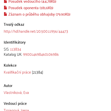
Posudek vedoucího (44.78Kb)
Posudek oponenta (181.6Kb)
Záznam o průběhu obhajoby (79.90Kb)
Trvalý odkaz
http://hdl.handle.net/20.500.11956/44473
Identifikátory
SIS:
113834
Katalog UK:
990014698460106986
Kolekce
Kvalifikační práce
[21384]
Autor
Vlastníková, Eva
Vedoucí práce
Trojanová, Irena