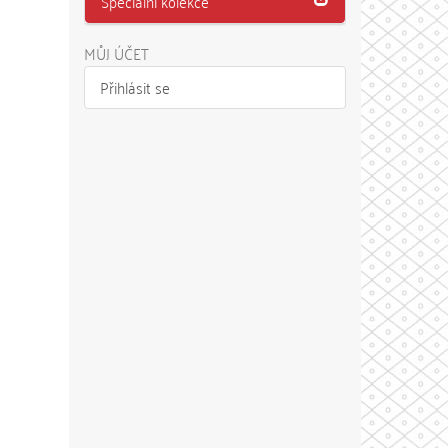
Speciální kolekce
MŮJ ÚČET
Přihlásit se