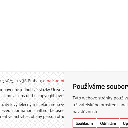
h 560/5, 116 36 Praha 1;
email: admin-repozitar [at] cuni.cz
Používáme soubor
povědné jednotlivé složky Univerzity Karlovy. / Each constituent
all provisions of the copyright law.
Tyto webové stránky používaj
užity k výdělečným účelům nebo vydávány za studijní, vědeckou
uživatelského prostředí, ana
etrieved information shall not be used for any commercial purposes
návštěvnosti.
creative activities of any person other than the author.
Souhlasím
Odmítám
Up