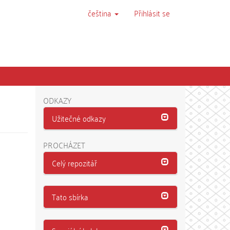
čeština
Přihlásit se
ODKAZY
Užitečné odkazy
PROCHÁZET
Celý repozitář
Tato sbírka