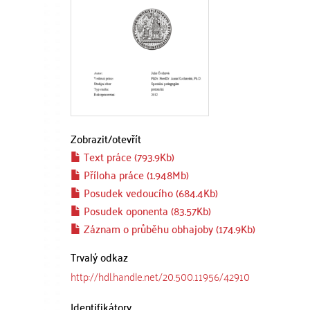
Zobrazit/
otevřít
Text práce (793.9Kb)
Příloha práce (1.948Mb)
Posudek vedoucího (684.4Kb)
Posudek oponenta (83.57Kb)
Záznam o průběhu obhajoby (174.9Kb)
Trvalý odkaz
http://hdl.handle.net/20.500.11956/42910
Identifikátory