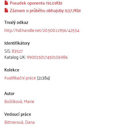
Posudek oponenta (91.01Kb)
Záznam o průběhu obhajoby (137.7Kb)
Trvalý odkaz
http://hdl.handle.net/20.500.11956/42534
Identifikátory
SIS:
83527
Katalog UK:
990015017450106986
Kolekce
Kvalifikační práce
[21384]
Autor
Boštíková, Marie
Vedoucí práce
Bittnerová, Dana