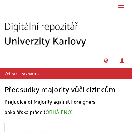
Přeskočit na obsah
Přepn
navig
Zobrazit záznam
Předsudky majority vůči cizincům
Prejudice of Majority against Foreigners
bakalářská práce (
OBHÁJENO
)