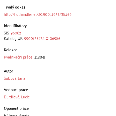
Trvalý odkaz
http://hdl.handle.net/20.500.11956/38469
Identifikátory
SIS:
96082
Katalog UK:
990013673210106986
Kolekce
Kvalifikační práce
[21384]
Autor
Šulcová, Jana
Vedoucí práce
Durdilová, Lucie
Oponent práce
Hájková, Vanda