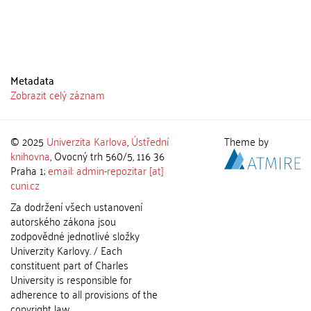
Metadata
Zobrazit celý záznam
© 2025
Univerzita Karlova
,
Ústřední
Theme by
knihovna
, Ovocný trh 560/5, 116 36
Praha 1;
email: admin-repozitar [at]
cuni.cz
Za dodržení všech ustanovení
autorského zákona jsou
zodpovědné jednotlivé složky
Univerzity Karlovy. / Each
constituent part of Charles
University is responsible for
adherence to all provisions of the
copyright law.