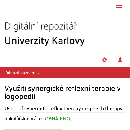
Přeskočit na obsah
Přepn
navig
Zobrazit záznam
Využití synergické reflexní terapie v
logopedii
Using of synergetic reflex therapy in speech therapy
bakalářská práce (
OBHÁJENO
)